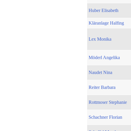
Huber Elisabeth
Kläranlage Halfing
Lex Monika
Möderl Angelika
Naudet Nina
Reiter Barbara
Rottmoser Stephanie
Schachner Florian