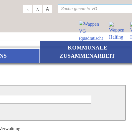
su
A
A
A
KOMMUNALE
NS
ZUSAMMENARBEIT
 Verwaltung