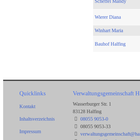
Scheffel Mandy
Wierer Diana
Winhart Maria
Bauhof Halfing
Quicklinks
Verwaltungsgemeinschaft H
Wasserburger Str. 1
Kontakt
83128 Halfing
Inhaltsverzeichnis
08055 9053-0
08055 9053-33
Impressum
verwaltungsgemeinschaft@hal