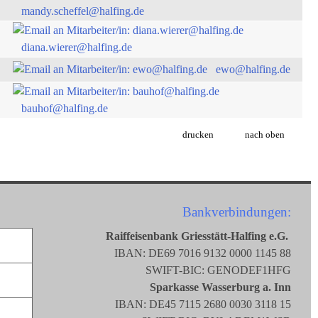
mandy.scheffel@halfing.de
diana.wierer@halfing.de
ewo@halfing.de
bauhof@halfing.de
drucken
nach oben
Bankverbindungen:
Raiffeisenbank Griesstätt-Halfing e.G.
IBAN: DE69 7016 9132 0000 1145 88
SWIFT-BIC: GENODEF1HFG
Sparkasse Wasserburg a. Inn
IBAN: DE45 7115 2680 0030 3118 15