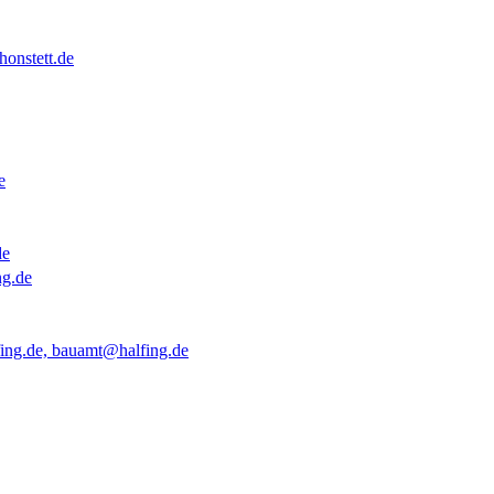
onstett.de
e
de
ng.de
ing.de, bauamt@halfing.de