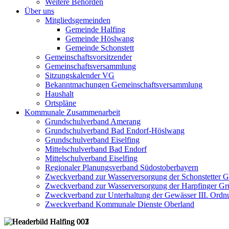
Weitere Behörden
Über uns
Mitgliedsgemeinden
Gemeinde Halfing
Gemeinde Höslwang
Gemeinde Schonstett
Gemeinschaftsvorsitzender
Gemeinschaftsversammlung
Sitzungskalender VG
Bekanntmachungen Gemeinschaftsversammlung
Haushalt
Ortspläne
Kommunale Zusammenarbeit
Grundschulverband Amerang
Grundschulverband Bad Endorf-Höslwang
Grundschulverband Eiselfing
Mittelschulverband Bad Endorf
Mittelschulverband Eiselfing
Regionaler Planungsverband Südostoberbayern
Zweckverband zur Wasserversorgung der Schonstetter 
Zweckverband zur Wasserversorgung der Harpfinger Gr
Zweckverband zur Unterhaltung der Gewässer III. Ordnu
Zweckverband Kommunale Dienste Oberland