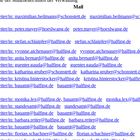
ste der Mitarbeiter/innen der Verwaltung
Mail
maximilian.heilmann@sch
peter.mayer@hoeslwang.de
stefan.schlaipfer@halfing.de
yvonne.aichenauer@halfing.d
anita.bernard@halfing.de
guenter.gauda@halfing.de
katharina.gruber@schonstett.
kristina.hinterstocker@halfi
bauamt@halfing.de
monika.lex@half
standesamt@halfing.de
bauamt@halfing.de
barbara.reiter@halfing.de
bauamt@halfing.de
florian.schachner@halfing.de