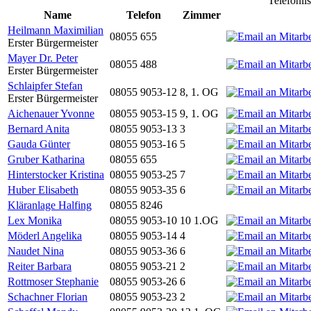
Telefonli
Name
Telefon
Zimmer
Heilmann Maximilian
08055 655
Erster Bürgermeister
Mayer Dr. Peter
08055 488
Erster Bürgermeister
Schlaipfer Stefan
08055 9053-12
8, 1. OG
Erster Bürgermeister
Aichenauer Yvonne
08055 9053-15
9, 1. OG
Bernard Anita
08055 9053-13
3
Gauda Günter
08055 9053-16
5
Gruber Katharina
08055 655
Hinterstocker Kristina
08055 9053-25
7
Huber Elisabeth
08055 9053-35
6
Kläranlage Halfing
08055 8246
Lex Monika
08055 9053-10
10 1.OG
Möderl Angelika
08055 9053-14
4
Naudet Nina
08055 9053-36
6
Reiter Barbara
08055 9053-21
2
Rottmoser Stephanie
08055 9053-26
6
Schachner Florian
08055 9053-23
2