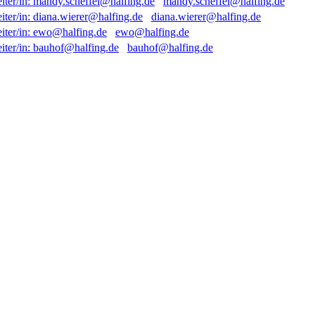
mandy.scheffel@halfing.de
diana.wierer@halfing.de
ewo@halfing.de
bauhof@halfing.de