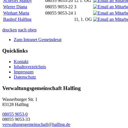
Scheffel Mandy
08055 9053-20
12 1. OG
Wierer Diana
08055 9053-22
3
Winhart Maria
08055 9053-24
1
Bauhof Halfing
11, 1. OG
drucken
nach oben
Zum Intranet Gemeinderat
Quicklinks
Kontakt
Inhaltsverzeichnis
Impressum
Datenschutz
Verwaltungsgemeinschaft Halfing
Wasserburger Str. 1
83128 Halfing
08055 9053-0
08055 9053-33
verwaltungsgemeinschaft@halfing.de