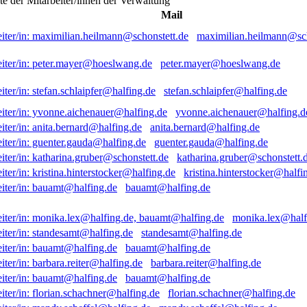
ste der Mitarbeiter/innen der Verwaltung
Mail
maximilian.heilmann@sch
peter.mayer@hoeslwang.de
stefan.schlaipfer@halfing.de
yvonne.aichenauer@halfing.d
anita.bernard@halfing.de
guenter.gauda@halfing.de
katharina.gruber@schonstett.
kristina.hinterstocker@halfi
bauamt@halfing.de
monika.lex@half
standesamt@halfing.de
bauamt@halfing.de
barbara.reiter@halfing.de
bauamt@halfing.de
florian.schachner@halfing.de