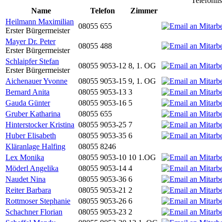
Telefonli
Name
Telefon
Zimmer
Heilmann Maximilian
08055 655
Erster Bürgermeister
Mayer Dr. Peter
08055 488
Erster Bürgermeister
Schlaipfer Stefan
08055 9053-12
8, 1. OG
Erster Bürgermeister
Aichenauer Yvonne
08055 9053-15
9, 1. OG
Bernard Anita
08055 9053-13
3
Gauda Günter
08055 9053-16
5
Gruber Katharina
08055 655
Hinterstocker Kristina
08055 9053-25
7
Huber Elisabeth
08055 9053-35
6
Kläranlage Halfing
08055 8246
Lex Monika
08055 9053-10
10 1.OG
Möderl Angelika
08055 9053-14
4
Naudet Nina
08055 9053-36
6
Reiter Barbara
08055 9053-21
2
Rottmoser Stephanie
08055 9053-26
6
Schachner Florian
08055 9053-23
2