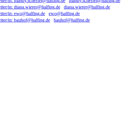
mandy.scheffel@halfing.de
diana.wierer@halfing.de
ewo@halfing.de
bauhof@halfing.de