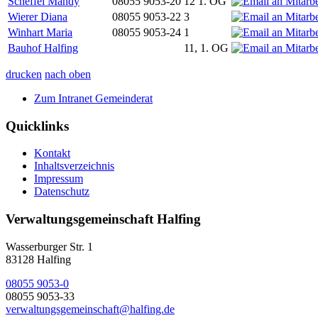
Scheffel Mandy
08055 9053-20
12 1. OG
Wierer Diana
08055 9053-22
3
Winhart Maria
08055 9053-24
1
Bauhof Halfing
11, 1. OG
drucken
nach oben
Zum Intranet Gemeinderat
Quicklinks
Kontakt
Inhaltsverzeichnis
Impressum
Datenschutz
Verwaltungsgemeinschaft Halfing
Wasserburger Str. 1
83128 Halfing
08055 9053-0
08055 9053-33
verwaltungsgemeinschaft@halfing.de