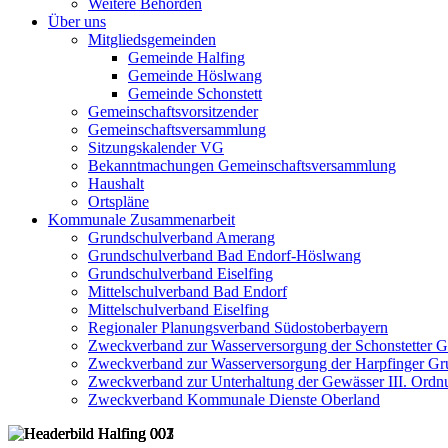
Weitere Behörden
Über uns
Mitgliedsgemeinden
Gemeinde Halfing
Gemeinde Höslwang
Gemeinde Schonstett
Gemeinschaftsvorsitzender
Gemeinschaftsversammlung
Sitzungskalender VG
Bekanntmachungen Gemeinschaftsversammlung
Haushalt
Ortspläne
Kommunale Zusammenarbeit
Grundschulverband Amerang
Grundschulverband Bad Endorf-Höslwang
Grundschulverband Eiselfing
Mittelschulverband Bad Endorf
Mittelschulverband Eiselfing
Regionaler Planungsverband Südostoberbayern
Zweckverband zur Wasserversorgung der Schonstetter 
Zweckverband zur Wasserversorgung der Harpfinger Gr
Zweckverband zur Unterhaltung der Gewässer III. Ordnu
Zweckverband Kommunale Dienste Oberland