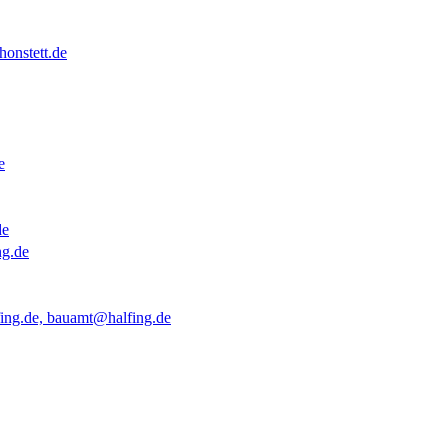
onstett.de
e
de
ng.de
ing.de, bauamt@halfing.de