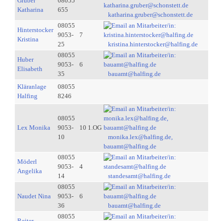
Gruber
08055
Katharina
655
katharina.gruber@schonstett.de
08055
Hinterstocker
9053-
7
Kristina
25
kristina.hinterstocker@halfing.de
08055
Huber
9053-
6
Elisabeth
35
bauamt@halfing.de
Kläranlage
08055
Halfing
8246
08055
Lex Monika
9053-
10 1.OG
10
monika.lex@halfing.de,
bauamt@halfing.de
08055
Möderl
9053-
4
Angelika
14
standesamt@halfing.de
08055
Naudet Nina
9053-
6
36
bauamt@halfing.de
08055
Reiter