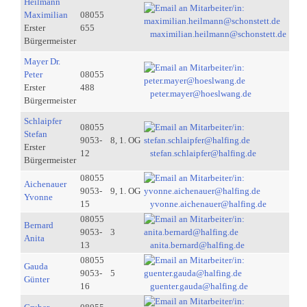
Heilmann
Maximilian
08055
Erster
655
maximilian.heilmann@schonstett.de
Bürgermeister
Mayer Dr.
Peter
08055
Erster
488
peter.mayer@hoeslwang.de
Bürgermeister
Schlaipfer
08055
Stefan
9053-
8, 1. OG
Erster
12
stefan.schlaipfer@halfing.de
Bürgermeister
08055
Aichenauer
9053-
9, 1. OG
Yvonne
15
yvonne.aichenauer@halfing.de
08055
Bernard
9053-
3
Anita
13
anita.bernard@halfing.de
08055
Gauda
9053-
5
Günter
16
guenter.gauda@halfing.de