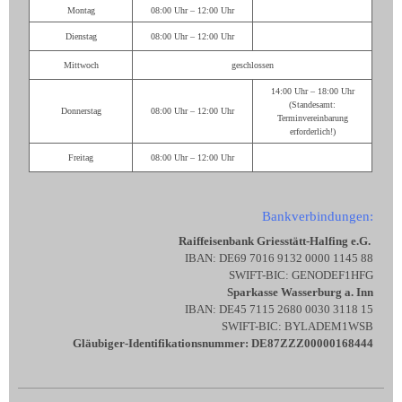
Montag
08:00 Uhr – 12:00 Uhr
Dienstag
08:00 Uhr – 12:00 Uhr
Mittwoch
geschlossen
14:00 Uhr – 18:00 Uhr
(Standesamt:
Donnerstag
08:00 Uhr – 12:00 Uhr
Terminvereinbarung
erforderlich!)
Freitag
08:00 Uhr – 12:00 Uhr
Bankverbindungen:
Raiffeisenbank Griesstätt-Halfing e.G.
IBAN: DE69 7016 9132 0000 1145 88
SWIFT-BIC: GENODEF1HFG
Sparkasse Wasserburg a. Inn
IBAN: DE45 7115 2680 0030 3118 15
SWIFT-BIC: BYLADEM1WSB
Gläubiger-Identifikationsnummer: DE87ZZZ00000168444