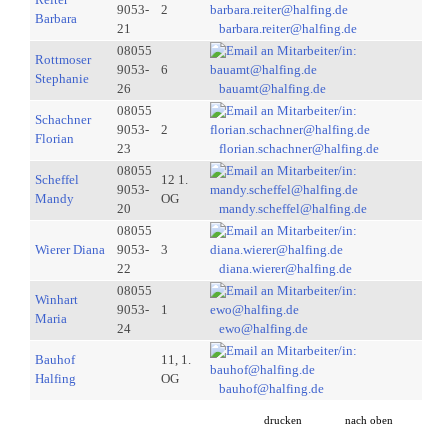
9053-
2
Barbara
21
barbara.reiter@halfing.de
08055
Rottmoser
9053-
6
Stephanie
26
bauamt@halfing.de
08055
Schachner
9053-
2
Florian
23
florian.schachner@halfing.de
08055
Scheffel
12 1.
9053-
Mandy
OG
20
mandy.scheffel@halfing.de
08055
Wierer Diana
9053-
3
22
diana.wierer@halfing.de
08055
Winhart
9053-
1
Maria
24
ewo@halfing.de
Bauhof
11, 1.
Halfing
OG
bauhof@halfing.de
drucken
nach oben