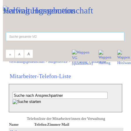
Zum Inhalt
,
zur Navigation
oder
zur Startseite
springen.
suchen
A
A
A
Sie sind hier:
Verwaltungsgemeinschaft
>
Bürgerservice
>
Verwaltung
>
Mitarbeiter
Mitarbeiter-Telefon-Liste
Telefonliste der Mitarbeiter/innen der Verwaltung
Name
Telefon
Zimmer
Mail