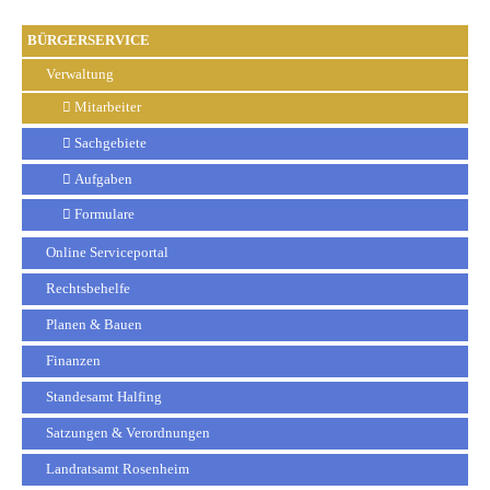
BÜRGERSERVICE
Verwaltung
Mitarbeiter
Sachgebiete
Aufgaben
Formulare
Online Serviceportal
Rechtsbehelfe
Planen & Bauen
Finanzen
Standesamt Halfing
Satzungen & Verordnungen
Landratsamt Rosenheim