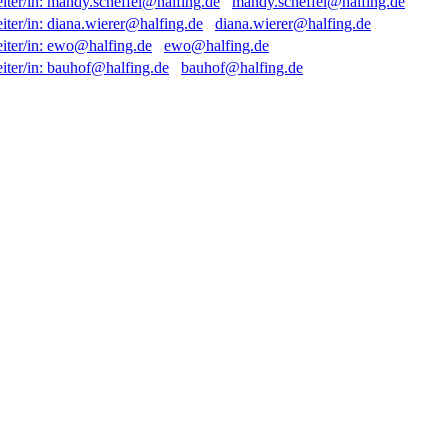
mandy.scheffel@halfing.de
diana.wierer@halfing.de
ewo@halfing.de
bauhof@halfing.de