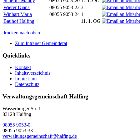
Scheffel Mandy
08055 9053-20
12 1. OG
Wierer Diana
08055 9053-22
3
Winhart Maria
08055 9053-24
1
Bauhof Halfing
11, 1. OG
drucken
nach oben
Zum Intranet Gemeinderat
Quicklinks
Kontakt
Inhaltsverzeichnis
Impressum
Datenschutz
Verwaltungsgemeinschaft Halfing
Wasserburger Str. 1
83128 Halfing
08055 9053-0
08055 9053-33
verwaltungsgemeinschaft@halfing.de