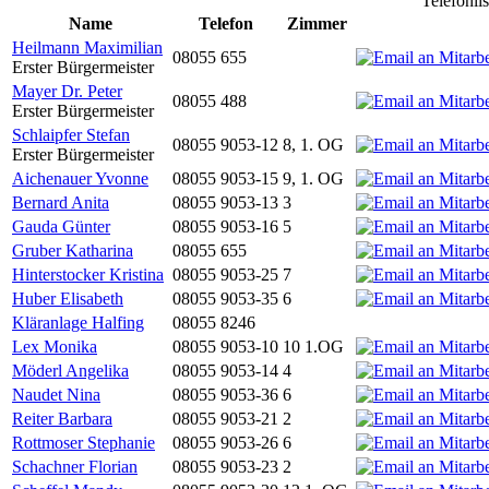
Telefonli
Name
Telefon
Zimmer
Heilmann Maximilian
08055 655
Erster Bürgermeister
Mayer Dr. Peter
08055 488
Erster Bürgermeister
Schlaipfer Stefan
08055 9053-12
8, 1. OG
Erster Bürgermeister
Aichenauer Yvonne
08055 9053-15
9, 1. OG
Bernard Anita
08055 9053-13
3
Gauda Günter
08055 9053-16
5
Gruber Katharina
08055 655
Hinterstocker Kristina
08055 9053-25
7
Huber Elisabeth
08055 9053-35
6
Kläranlage Halfing
08055 8246
Lex Monika
08055 9053-10
10 1.OG
Möderl Angelika
08055 9053-14
4
Naudet Nina
08055 9053-36
6
Reiter Barbara
08055 9053-21
2
Rottmoser Stephanie
08055 9053-26
6
Schachner Florian
08055 9053-23
2