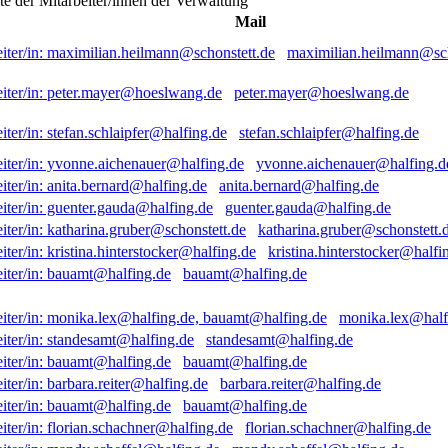
ste der Mitarbeiter/innen der Verwaltung
Mail
maximilian.heilmann@sch
peter.mayer@hoeslwang.de
stefan.schlaipfer@halfing.de
yvonne.aichenauer@halfing.d
anita.bernard@halfing.de
guenter.gauda@halfing.de
katharina.gruber@schonstett.
kristina.hinterstocker@halfi
bauamt@halfing.de
monika.lex@half
standesamt@halfing.de
bauamt@halfing.de
barbara.reiter@halfing.de
bauamt@halfing.de
florian.schachner@halfing.de