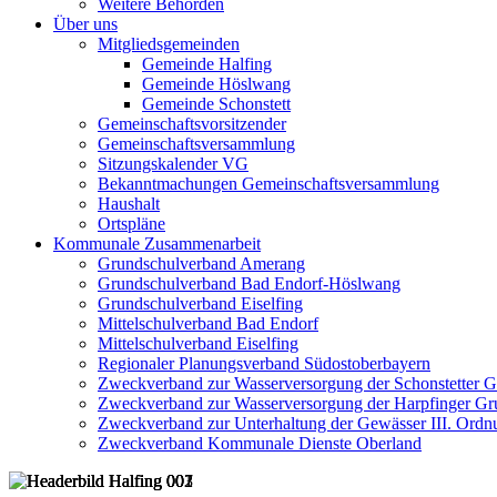
Weitere Behörden
Über uns
Mitgliedsgemeinden
Gemeinde Halfing
Gemeinde Höslwang
Gemeinde Schonstett
Gemeinschaftsvorsitzender
Gemeinschaftsversammlung
Sitzungskalender VG
Bekanntmachungen Gemeinschaftsversammlung
Haushalt
Ortspläne
Kommunale Zusammenarbeit
Grundschulverband Amerang
Grundschulverband Bad Endorf-Höslwang
Grundschulverband Eiselfing
Mittelschulverband Bad Endorf
Mittelschulverband Eiselfing
Regionaler Planungsverband Südostoberbayern
Zweckverband zur Wasserversorgung der Schonstetter 
Zweckverband zur Wasserversorgung der Harpfinger Gr
Zweckverband zur Unterhaltung der Gewässer III. Ordnu
Zweckverband Kommunale Dienste Oberland