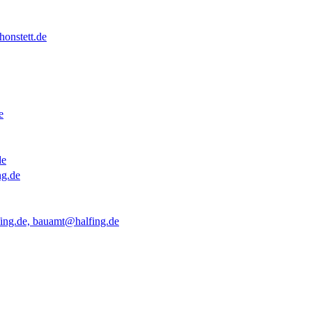
onstett.de
e
de
ng.de
ing.de, bauamt@halfing.de