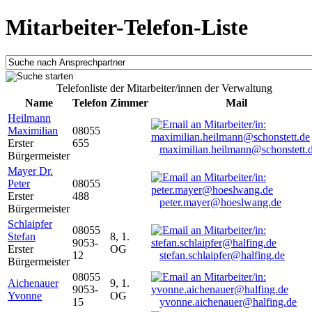
Mitarbeiter-Telefon-Liste
Telefonliste der Mitarbeiter/innen der Verwaltung
Name
Telefon
Zimmer
Mail
Heilmann
Maximilian
08055
Erster
655
maximilian.heilmann@schonstett.
Bürgermeister
Mayer Dr.
Peter
08055
Erster
488
peter.mayer@hoeslwang.de
Bürgermeister
Schlaipfer
08055
Stefan
8, 1.
9053-
Erster
OG
12
stefan.schlaipfer@halfing.de
Bürgermeister
08055
Aichenauer
9, 1.
9053-
Yvonne
OG
15
yvonne.aichenauer@halfing.de