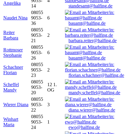
9053-
4
Angelika
14
standesamt@halfing.de
08055
Naudet Nina
9053-
6
36
bauamt@halfing.de
08055
Reiter
9053-
2
Barbara
21
barbara.reiter@halfing.de
08055
Rottmoser
9053-
6
Stephanie
26
bauamt@halfing.de
08055
Schachner
9053-
2
Florian
23
florian.schachner@halfing.de
08055
Scheffel
12 1.
9053-
Mandy
OG
20
mandy.scheffel@halfing.de
08055
Wierer Diana
9053-
3
22
diana.wierer@halfing.de
08055
Winhart
9053-
1
Maria
24
ewo@halfing.de