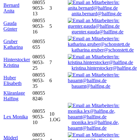
08055
Bernard
9053-
3
Anita
13
anita.bernard@halfing.de
08055
Gauda
9053-
5
Günter
16
guenter.gauda@halfing.de
Gruber
08055
Katharina
655
katharina.gruber@schonstett.de
08055
Hinterstocker
9053-
7
Kristina
25
kristina.hinterstocker@halfing.de
08055
Huber
9053-
6
Elisabeth
35
bauamt@halfing.de
Kläranlage
08055
Halfing
8246
08055
10
Lex Monika
9053-
1.OG
10
monika.lex@halfing.de,
bauamt@halfing.de
08055
Möderl