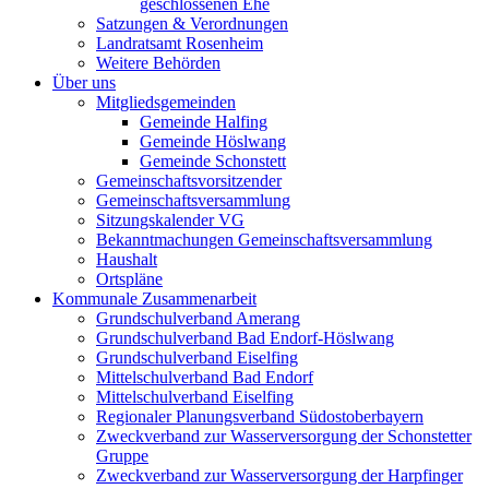
geschlossenen Ehe
Satzungen & Verordnungen
Landratsamt Rosenheim
Weitere Behörden
Über uns
Mitgliedsgemeinden
Gemeinde Halfing
Gemeinde Höslwang
Gemeinde Schonstett
Gemeinschaftsvorsitzender
Gemeinschaftsversammlung
Sitzungskalender VG
Bekanntmachungen Gemeinschaftsversammlung
Haushalt
Ortspläne
Kommunale Zusammenarbeit
Grundschulverband Amerang
Grundschulverband Bad Endorf-Höslwang
Grundschulverband Eiselfing
Mittelschulverband Bad Endorf
Mittelschulverband Eiselfing
Regionaler Planungsverband Südostoberbayern
Zweckverband zur Wasserversorgung der Schonstetter
Gruppe
Zweckverband zur Wasserversorgung der Harpfinger