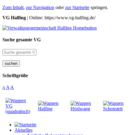
Zum Inhalt
,
zur Navigation
oder
zur Startseite
springen.
VG Halfing
| Online: https://www.vg-halfing.de/
Suche gesamte VG
suchen
Schriftgröße
A
A
A
Aktuelles