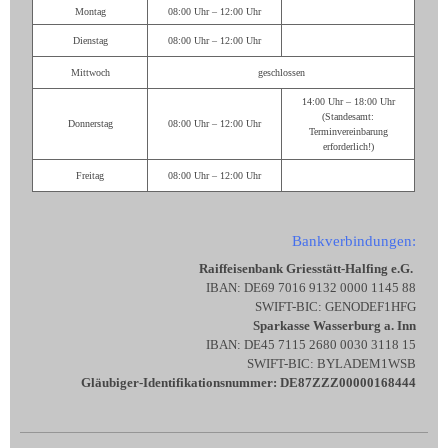
Montag
08:00 Uhr – 12:00 Uhr
Dienstag
08:00 Uhr – 12:00 Uhr
Mittwoch
geschlossen
14:00 Uhr – 18:00 Uhr
(Standesamt:
Donnerstag
08:00 Uhr – 12:00 Uhr
Terminvereinbarung
erforderlich!)
Freitag
08:00 Uhr – 12:00 Uhr
Bankverbindungen:
Raiffeisenbank Griesstätt-Halfing e.G.
IBAN: DE69 7016 9132 0000 1145 88
SWIFT-BIC: GENODEF1HFG
Sparkasse Wasserburg a. Inn
IBAN: DE45 7115 2680 0030 3118 15
SWIFT-BIC: BYLADEM1WSB
Gläubiger-Identifikationsnummer: DE87ZZZ00000168444