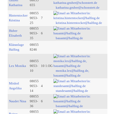
Gruber
08055
Katharina
655
katharina.gruber@schonstett.de
08055
Hinterstocker
9053-
7
Kristina
25
kristina.hinterstocker@halfing.de
08055
Huber
9053-
6
Elisabeth
35
bauamt@halfing.de
Kläranlage
08055
Halfing
8246
08055
Lex Monika
9053-
10 1.OG
10
monika.lex@halfing.de,
bauamt@halfing.de
08055
Möderl
9053-
4
Angelika
14
standesamt@halfing.de
08055
Naudet Nina
9053-
6
36
bauamt@halfing.de
08055
Reiter