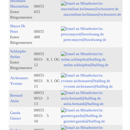
Heilmann
Maximilian
08055
Erster
655
maximilian.heilmann@schonstett.de
Bürgermeister
Mayer Dr.
Peter
08055
Erster
488
peter.mayer@hoeslwang.de
Bürgermeister
Schlaipfer
08055
Stefan
9053-
8, 1. OG
Erster
12
stefan.schlaipfer@halfing.de
Bürgermeister
08055
Aichenauer
9053-
9, 1. OG
Yvonne
15
yvonne.aichenauer@halfing.de
08055
Bernard
9053-
3
Anita
13
anita.bernard@halfing.de
08055
Gauda
9053-
5
Günter
16
guenter.gauda@halfing.de