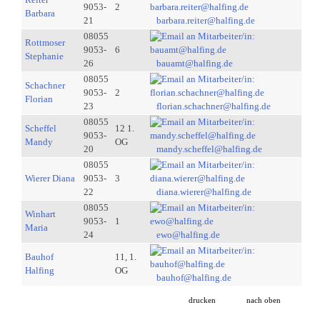
9053-
2
Barbara
21
barbara.reiter@halfing.de
08055
Rottmoser
9053-
6
Stephanie
26
bauamt@halfing.de
08055
Schachner
9053-
2
Florian
23
florian.schachner@halfing.de
08055
Scheffel
12 1.
9053-
Mandy
OG
20
mandy.scheffel@halfing.de
08055
Wierer Diana
9053-
3
22
diana.wierer@halfing.de
08055
Winhart
9053-
1
Maria
24
ewo@halfing.de
Bauhof
11, 1.
Halfing
OG
bauhof@halfing.de
drucken
nach oben