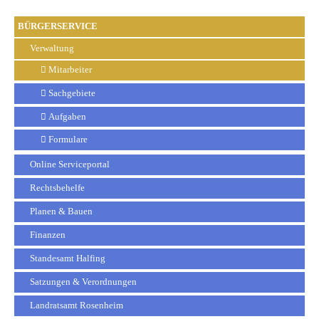
BÜRGERSERVICE
Verwaltung
Mitarbeiter
Sachgebiete
Aufgaben
Formulare
Online Serviceportal
Rechtsbehelfe
Planen & Bauen
Finanzen
Standesamt Halfing
Satzungen & Verordnungen
Landratsamt Rosenheim