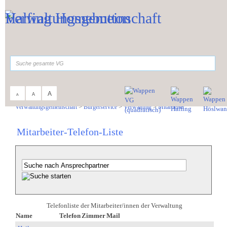
Zum Inhalt
,
zur Navigation
oder
zur Startseite
springen.
suchen
A
A
A
Sie sind hier:
Verwaltungsgemeinschaft
>
Bürgerservice
>
Verwaltung
>
Mitarbeiter
Mitarbeiter-Telefon-Liste
Telefonliste der Mitarbeiter/innen der Verwaltung
Name
Telefon
Zimmer
Mail