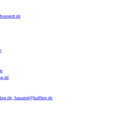
onstett.de
e
de
ng.de
ing.de, bauamt@halfing.de