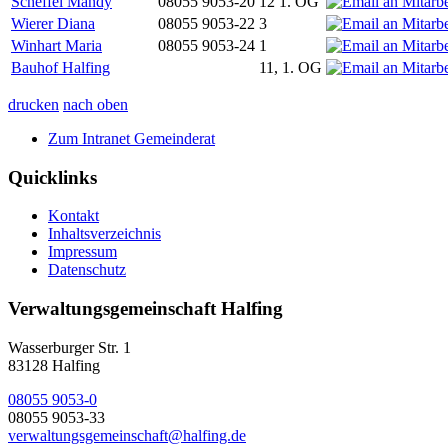
Scheffel Mandy
08055 9053-20
12 1. OG
Wierer Diana
08055 9053-22
3
Winhart Maria
08055 9053-24
1
Bauhof Halfing
11, 1. OG
drucken
nach oben
Zum Intranet Gemeinderat
Quicklinks
Kontakt
Inhaltsverzeichnis
Impressum
Datenschutz
Verwaltungsgemeinschaft Halfing
Wasserburger Str. 1
83128 Halfing
08055 9053-0
08055 9053-33
verwaltungsgemeinschaft@halfing.de