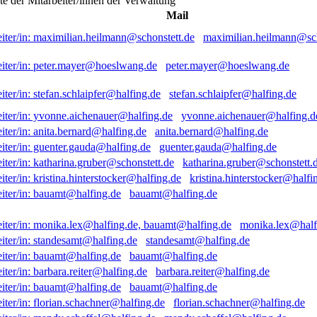
ste der Mitarbeiter/innen der Verwaltung
Mail
maximilian.heilmann@sch
peter.mayer@hoeslwang.de
stefan.schlaipfer@halfing.de
yvonne.aichenauer@halfing.d
anita.bernard@halfing.de
guenter.gauda@halfing.de
katharina.gruber@schonstett.
kristina.hinterstocker@halfi
bauamt@halfing.de
monika.lex@half
standesamt@halfing.de
bauamt@halfing.de
barbara.reiter@halfing.de
bauamt@halfing.de
florian.schachner@halfing.de