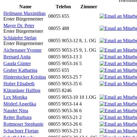
Telefonli
Name
Telefon
Zimmer
Heilmann Maximilian
08055 655
Erster Bürgermeister
Mayer Dr. Peter
08055 488
Erster Bürgermeister
Schlaipfer Stefan
08055 9053-12
8, 1. OG
Erster Bürgermeister
Aichenauer Yvonne
08055 9053-15
9, 1. OG
Bernard Anita
08055 9053-13
3
Gauda Günter
08055 9053-16
5
Gruber Katharina
08055 655
Hinterstocker Kristina
08055 9053-25
7
Huber Elisabeth
08055 9053-35
6
Kläranlage Halfing
08055 8246
Lex Monika
08055 9053-10
10 1.OG
Möderl Angelika
08055 9053-14
4
Naudet Nina
08055 9053-36
6
Reiter Barbara
08055 9053-21
2
Rottmoser Stephanie
08055 9053-26
6
Schachner Florian
08055 9053-23
2