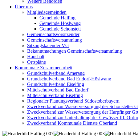
Weitere Behörden
Über uns
Mitgliedsgemeinden
Gemeinde Halfing
Gemeinde Höslwang
Gemeinde Schonstett
Gemeinschaftsvorsitzender
Gemeinschaftsversammlung
Sitzungskalender VG
Bekanntmachungen Gemeinschaftsversammlung
Haushalt
Ortspläne
Kommunale Zusammenarbeit
Grundschulverband Amerang
Grundschulverband Bad Endorf-Höslwang
Grundschulverband Eiselfing
Mittelschulverband Bad Endorf
Mittelschulverband Eiselfing
Regionaler Planungsverband Südostoberbayern
Zweckverband zur Wasserversorgung der Schonstetter 
Zweckverband zur Wasserversorgung der Harpfinger Gr
Zweckverband zur Unterhaltung der Gewässer III. Ordnu
Zweckverband Kommunale Dienste Oberland