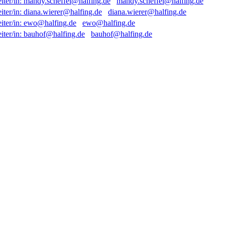
mandy.scheffel@halfing.de
diana.wierer@halfing.de
ewo@halfing.de
bauhof@halfing.de