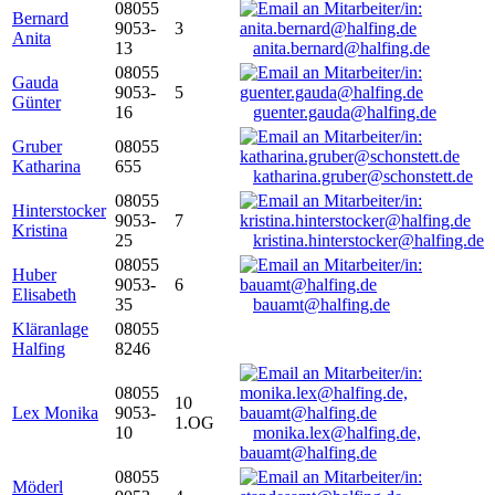
08055
Bernard
9053-
3
Anita
13
anita.bernard@halfing.de
08055
Gauda
9053-
5
Günter
16
guenter.gauda@halfing.de
Gruber
08055
Katharina
655
katharina.gruber@schonstett.de
08055
Hinterstocker
9053-
7
Kristina
25
kristina.hinterstocker@halfing.de
08055
Huber
9053-
6
Elisabeth
35
bauamt@halfing.de
Kläranlage
08055
Halfing
8246
08055
10
Lex Monika
9053-
1.OG
10
monika.lex@halfing.de,
bauamt@halfing.de
08055
Möderl