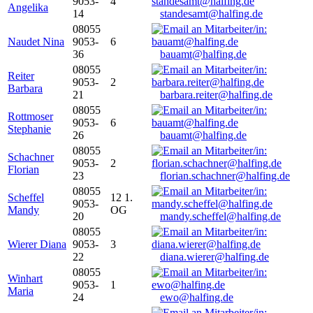
9053-
4
Angelika
14
standesamt@halfing.de
08055
Naudet Nina
9053-
6
36
bauamt@halfing.de
08055
Reiter
9053-
2
Barbara
21
barbara.reiter@halfing.de
08055
Rottmoser
9053-
6
Stephanie
26
bauamt@halfing.de
08055
Schachner
9053-
2
Florian
23
florian.schachner@halfing.de
08055
Scheffel
12 1.
9053-
Mandy
OG
20
mandy.scheffel@halfing.de
08055
Wierer Diana
9053-
3
22
diana.wierer@halfing.de
08055
Winhart
9053-
1
Maria
24
ewo@halfing.de