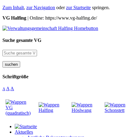
Zum Inhalt
,
zur Navigation
oder
zur Startseite
springen.
VG Halfing
| Online: https://www.vg-halfing.de/
Suche gesamte VG
suchen
Schriftgröße
A
A
A
Aktuelles