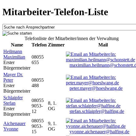
Mitarbeiter-Telefon-Liste
Telefonliste der Mitarbeiter/innen der Verwaltung
Name
Telefon
Zimmer
Mail
Heilmann
Maximilian
08055
Erster
655
maximilian.heilmann@schonstett.
Bürgermeister
Mayer Dr.
Peter
08055
Erster
488
peter.mayer@hoeslwang.de
Bürgermeister
Schlaipfer
08055
Stefan
8, 1.
9053-
Erster
OG
12
stefan.schlaipfer@halfing.de
Bürgermeister
08055
Aichenauer
9, 1.
9053-
Yvonne
OG
15
yvonne.aichenauer@halfing.de