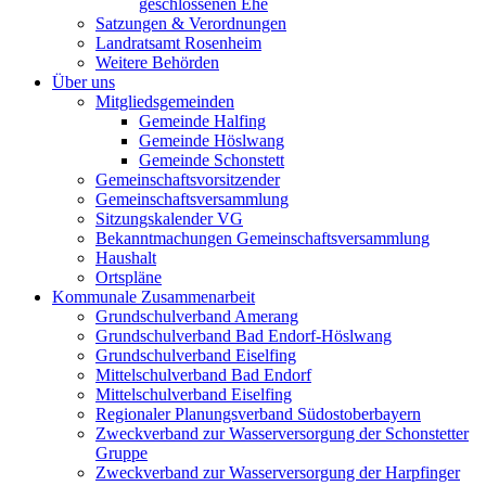
geschlossenen Ehe
Satzungen & Verordnungen
Landratsamt Rosenheim
Weitere Behörden
Über uns
Mitgliedsgemeinden
Gemeinde Halfing
Gemeinde Höslwang
Gemeinde Schonstett
Gemeinschaftsvorsitzender
Gemeinschaftsversammlung
Sitzungskalender VG
Bekanntmachungen Gemeinschaftsversammlung
Haushalt
Ortspläne
Kommunale Zusammenarbeit
Grundschulverband Amerang
Grundschulverband Bad Endorf-Höslwang
Grundschulverband Eiselfing
Mittelschulverband Bad Endorf
Mittelschulverband Eiselfing
Regionaler Planungsverband Südostoberbayern
Zweckverband zur Wasserversorgung der Schonstetter
Gruppe
Zweckverband zur Wasserversorgung der Harpfinger