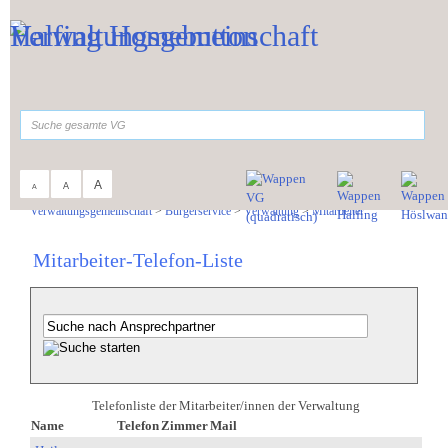
Zum Inhalt
,
zur Navigation
oder
zur Startseite
springen.
suchen
A
A
A
Sie sind hier:
Verwaltungsgemeinschaft
>
Bürgerservice
>
Verwaltung
>
Mitarbeiter
Mitarbeiter-Telefon-Liste
Telefonliste der Mitarbeiter/innen der Verwaltung
Name
Telefon
Zimmer
Mail