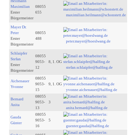
Heilmann
Maximilian
08055
Erster
655
maximilian.heilmann@schonstett.de
Bürgermeister
Mayer Dr.
Peter
08055
Erster
488
peter.mayer@hoeslwang.de
Bürgermeister
Schlaipfer
08055
Stefan
9053-
8, 1. OG
Erster
12
stefan.schlaipfer@halfing.de
Bürgermeister
08055
Aichenauer
9053-
9, 1. OG
Yvonne
15
yvonne.aichenauer@halfing.de
08055
Bernard
9053-
3
Anita
13
anita.bernard@halfing.de
08055
Gauda
9053-
5
Günter
16
guenter.gauda@halfing.de