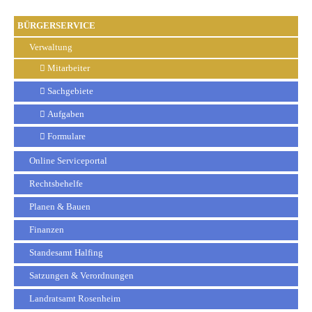
BÜRGERSERVICE
Verwaltung
Mitarbeiter
Sachgebiete
Aufgaben
Formulare
Online Serviceportal
Rechtsbehelfe
Planen & Bauen
Finanzen
Standesamt Halfing
Satzungen & Verordnungen
Landratsamt Rosenheim