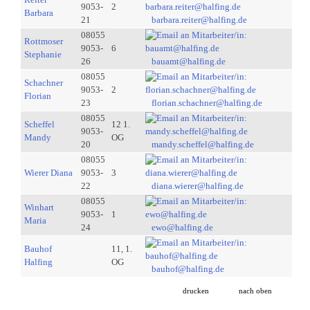
9053-
2
Barbara
21
barbara.reiter@halfing.de
08055
Rottmoser
9053-
6
Stephanie
26
bauamt@halfing.de
08055
Schachner
9053-
2
Florian
23
florian.schachner@halfing.de
08055
Scheffel
12 1.
9053-
Mandy
OG
20
mandy.scheffel@halfing.de
08055
Wierer Diana
9053-
3
22
diana.wierer@halfing.de
08055
Winhart
9053-
1
Maria
24
ewo@halfing.de
Bauhof
11, 1.
Halfing
OG
bauhof@halfing.de
drucken
nach oben