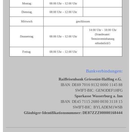
Montag
08:00 Uhr – 12:00 Uhr
Dienstag
08:00 Uhr – 12:00 Uhr
Mittwoch
geschlossen
14:00 Uhr – 18:00 Uhr
(Standesamt:
Donnerstag
08:00 Uhr – 12:00 Uhr
Terminvereinbarung
erforderlich!)
Freitag
08:00 Uhr – 12:00 Uhr
Bankverbindungen:
Raiffeisenbank Griesstätt-Halfing e.G.
IBAN: DE69 7016 9132 0000 1145 88
SWIFT-BIC: GENODEF1HFG
Sparkasse Wasserburg a. Inn
IBAN: DE45 7115 2680 0030 3118 15
SWIFT-BIC: BYLADEM1WSB
Gläubiger-Identifikationsnummer: DE87ZZZ00000168444