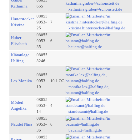
Gruber
08055
Katharina
655
katharina.gruber@schonstett.de
08055
Hinterstocker
9053-
7
Kristina
25
kristina.hinterstocker@halfing.de
08055
Huber
9053-
6
Elisabeth
35
bauamt@halfing.de
Kläranlage
08055
Halfing
8246
08055
Lex Monika
9053-
10 1.OG
10
monika.lex@halfing.de,
bauamt@halfing.de
08055
Möderl
9053-
4
Angelika
14
standesamt@halfing.de
08055
Naudet Nina
9053-
6
36
bauamt@halfing.de
08055
Reiter