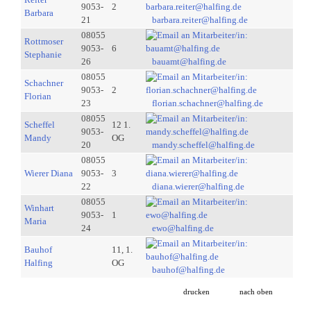
9053-
2
Barbara
21
barbara.reiter@halfing.de
08055
Rottmoser
9053-
6
Stephanie
26
bauamt@halfing.de
08055
Schachner
9053-
2
Florian
23
florian.schachner@halfing.de
08055
Scheffel
12 1.
9053-
Mandy
OG
20
mandy.scheffel@halfing.de
08055
Wierer Diana
9053-
3
22
diana.wierer@halfing.de
08055
Winhart
9053-
1
Maria
24
ewo@halfing.de
Bauhof
11, 1.
Halfing
OG
bauhof@halfing.de
drucken
nach oben