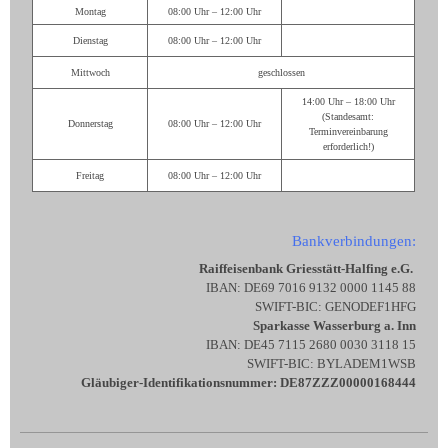
Montag
08:00 Uhr – 12:00 Uhr
Dienstag
08:00 Uhr – 12:00 Uhr
Mittwoch
geschlossen
14:00 Uhr – 18:00 Uhr
(Standesamt:
Donnerstag
08:00 Uhr – 12:00 Uhr
Terminvereinbarung
erforderlich!)
Freitag
08:00 Uhr – 12:00 Uhr
Bankverbindungen:
Raiffeisenbank Griesstätt-Halfing e.G.
IBAN: DE69 7016 9132 0000 1145 88
SWIFT-BIC: GENODEF1HFG
Sparkasse Wasserburg a. Inn
IBAN: DE45 7115 2680 0030 3118 15
SWIFT-BIC: BYLADEM1WSB
Gläubiger-Identifikationsnummer: DE87ZZZ00000168444