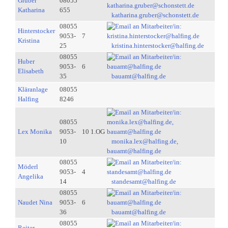
Gruber
08055
Katharina
655
katharina.gruber@schonstett.de
08055
Hinterstocker
9053-
7
Kristina
25
kristina.hinterstocker@halfing.de
08055
Huber
9053-
6
Elisabeth
35
bauamt@halfing.de
Kläranlage
08055
Halfing
8246
08055
Lex Monika
9053-
10 1.OG
10
monika.lex@halfing.de,
bauamt@halfing.de
08055
Möderl
9053-
4
Angelika
14
standesamt@halfing.de
08055
Naudet Nina
9053-
6
36
bauamt@halfing.de
08055
Reiter