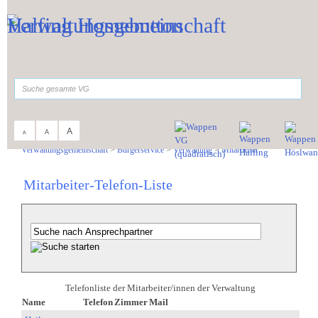
Zum Inhalt
,
zur Navigation
oder
zur Startseite
springen.
suchen
A
A
A
Sie sind hier:
Verwaltungsgemeinschaft
>
Bürgerservice
>
Verwaltung
>
Mitarbeiter
Mitarbeiter-Telefon-Liste
Telefonliste der Mitarbeiter/innen der Verwaltung
Name
Telefon
Zimmer
Mail