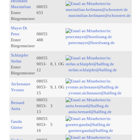
Heilmann
Maximilian
08055
Erster
655
maximilian.heilmann@schonstett.de
Bürgermeister
Mayer Dr.
Peter
08055
Erster
488
peter.mayer@hoeslwang.de
Bürgermeister
Schlaipfer
08055
Stefan
9053-
8, 1. OG
Erster
12
stefan.schlaipfer@halfing.de
Bürgermeister
08055
Aichenauer
9053-
9, 1. OG
Yvonne
15
yvonne.aichenauer@halfing.de
08055
Bernard
9053-
3
Anita
13
anita.bernard@halfing.de
08055
Gauda
9053-
5
Günter
16
guenter.gauda@halfing.de