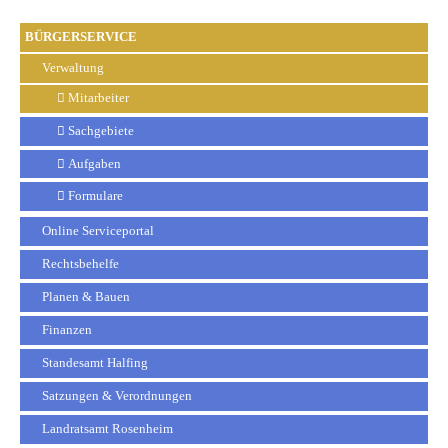
BÜRGERSERVICE
Verwaltung
Mitarbeiter
Sachgebiete
Aufgaben
Formulare
Online Serviceportal
Rechtsbehelfe
Planen & Bauen
Finanzen
Standesamt Halfing
Satzungen & Verordnungen
Landratsamt Rosenheim