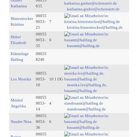
Gruber
08055
Katharina
655
katharina.gruber@schonstett.de
08055
Hinterstocker
9053-
7
Kristina
25
kristina.hinterstocker@halfing.de
08055
Huber
9053-
6
Elisabeth
35
bauamt@halfing.de
Kläranlage
08055
Halfing
8246
08055
Lex Monika
9053-
10 1.OG
10
monika.lex@halfing.de,
bauamt@halfing.de
08055
Möderl
9053-
4
Angelika
14
standesamt@halfing.de
08055
Naudet Nina
9053-
6
36
bauamt@halfing.de
08055
Reiter