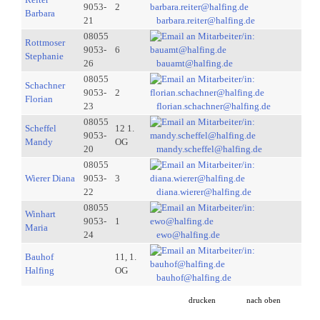
9053-
2
Barbara
21
barbara.reiter@halfing.de
08055
Rottmoser
9053-
6
Stephanie
26
bauamt@halfing.de
08055
Schachner
9053-
2
Florian
23
florian.schachner@halfing.de
08055
Scheffel
12 1.
9053-
Mandy
OG
20
mandy.scheffel@halfing.de
08055
Wierer Diana
9053-
3
22
diana.wierer@halfing.de
08055
Winhart
9053-
1
Maria
24
ewo@halfing.de
Bauhof
11, 1.
Halfing
OG
bauhof@halfing.de
drucken
nach oben