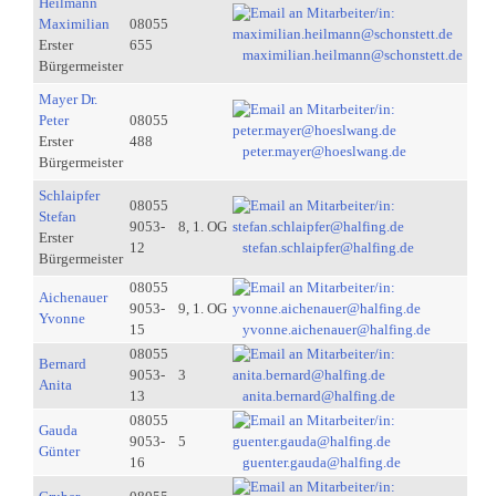
Heilmann
Maximilian
08055
Erster
655
maximilian.heilmann@schonstett.de
Bürgermeister
Mayer Dr.
Peter
08055
Erster
488
peter.mayer@hoeslwang.de
Bürgermeister
Schlaipfer
08055
Stefan
9053-
8, 1. OG
Erster
12
stefan.schlaipfer@halfing.de
Bürgermeister
08055
Aichenauer
9053-
9, 1. OG
Yvonne
15
yvonne.aichenauer@halfing.de
08055
Bernard
9053-
3
Anita
13
anita.bernard@halfing.de
08055
Gauda
9053-
5
Günter
16
guenter.gauda@halfing.de