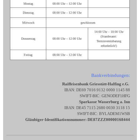
Montag
08:00 Uhr – 12:00 Uhr
Dienstag
08:00 Uhr – 12:00 Uhr
Mittwoch
geschlossen
14:00 Uhr – 18:00 Uhr
(Standesamt:
Donnerstag
08:00 Uhr – 12:00 Uhr
Terminvereinbarung
erforderlich!)
Freitag
08:00 Uhr – 12:00 Uhr
Bankverbindungen:
Raiffeisenbank Griesstätt-Halfing e.G.
IBAN: DE69 7016 9132 0000 1145 88
SWIFT-BIC: GENODEF1HFG
Sparkasse Wasserburg a. Inn
IBAN: DE45 7115 2680 0030 3118 15
SWIFT-BIC: BYLADEM1WSB
Gläubiger-Identifikationsnummer: DE87ZZZ00000168444