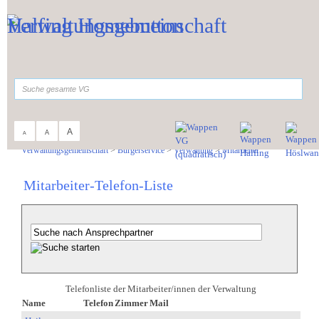
Zum Inhalt
,
zur Navigation
oder
zur Startseite
springen.
suchen
A
A
A
Sie sind hier:
Verwaltungsgemeinschaft
>
Bürgerservice
>
Verwaltung
>
Mitarbeiter
Mitarbeiter-Telefon-Liste
Telefonliste der Mitarbeiter/innen der Verwaltung
Name
Telefon
Zimmer
Mail