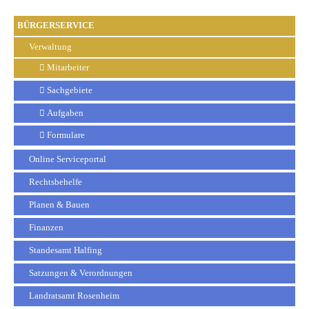
BÜRGERSERVICE
Verwaltung
Mitarbeiter
Sachgebiete
Aufgaben
Formulare
Online Serviceportal
Rechtsbehelfe
Planen & Bauen
Finanzen
Standesamt Halfing
Satzungen & Verordnungen
Landratsamt Rosenheim