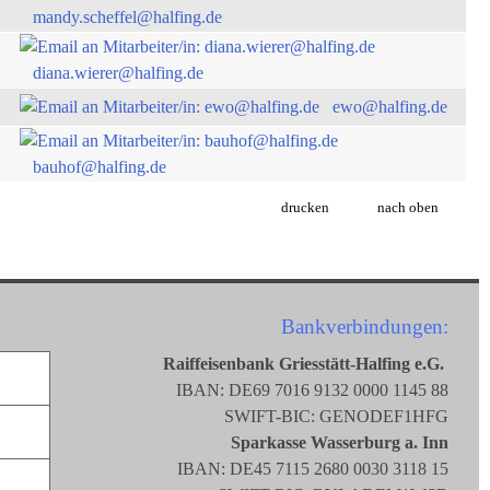
mandy.scheffel@halfing.de
diana.wierer@halfing.de
ewo@halfing.de
bauhof@halfing.de
drucken
nach oben
Bankverbindungen:
Raiffeisenbank Griesstätt-Halfing e.G.
IBAN: DE69 7016 9132 0000 1145 88
SWIFT-BIC: GENODEF1HFG
Sparkasse Wasserburg a. Inn
IBAN: DE45 7115 2680 0030 3118 15