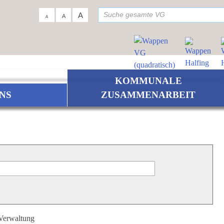
su
A
A
A
KOMMUNALE
NS
ZUSAMMENARBEIT
 Verwaltung