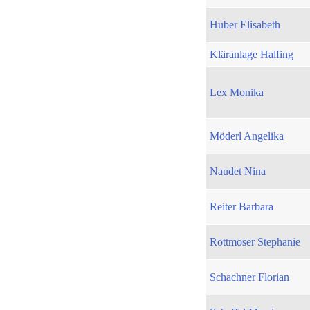
Huber Elisabeth
Kläranlage Halfing
Lex Monika
Möderl Angelika
Naudet Nina
Reiter Barbara
Rottmoser Stephanie
Schachner Florian