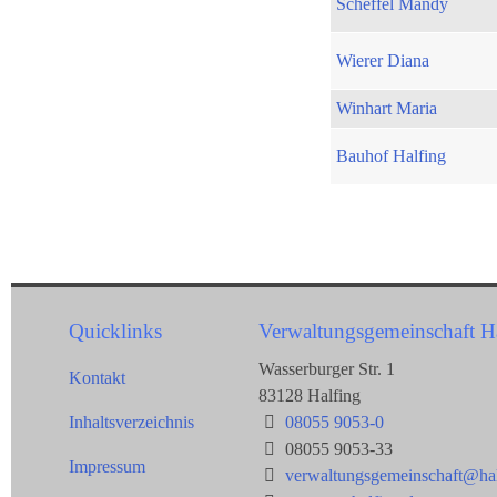
Scheffel Mandy
Wierer Diana
Winhart Maria
Bauhof Halfing
Quicklinks
Verwaltungsgemeinschaft H
Wasserburger Str. 1
Kontakt
83128 Halfing
Inhaltsverzeichnis
08055 9053-0
08055 9053-33
Impressum
verwaltungsgemeinschaft@hal