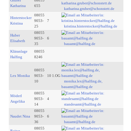
Gruber
08055
Katharina
655
katharina.gruber@schonstett.de
08055
Hinterstocker
9053-
7
Kristina
25
kristina.hinterstocker@halfing.de
08055
Huber
9053-
6
Elisabeth
35
bauamt@halfing.de
Kläranlage
08055
Halfing
8246
08055
Lex Monika
9053-
10 1.OG
10
monika.lex@halfing.de,
bauamt@halfing.de
08055
Möderl
9053-
4
Angelika
14
standesamt@halfing.de
08055
Naudet Nina
9053-
6
36
bauamt@halfing.de
08055
Reiter