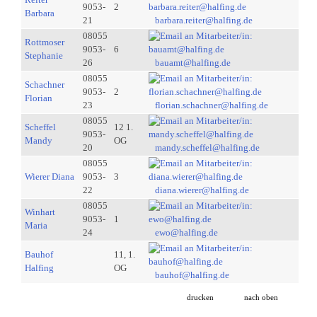
9053-
2
Barbara
21
barbara.reiter@halfing.de
08055
Rottmoser
9053-
6
Stephanie
26
bauamt@halfing.de
08055
Schachner
9053-
2
Florian
23
florian.schachner@halfing.de
08055
Scheffel
12 1.
9053-
Mandy
OG
20
mandy.scheffel@halfing.de
08055
Wierer Diana
9053-
3
22
diana.wierer@halfing.de
08055
Winhart
9053-
1
Maria
24
ewo@halfing.de
Bauhof
11, 1.
Halfing
OG
bauhof@halfing.de
drucken
nach oben