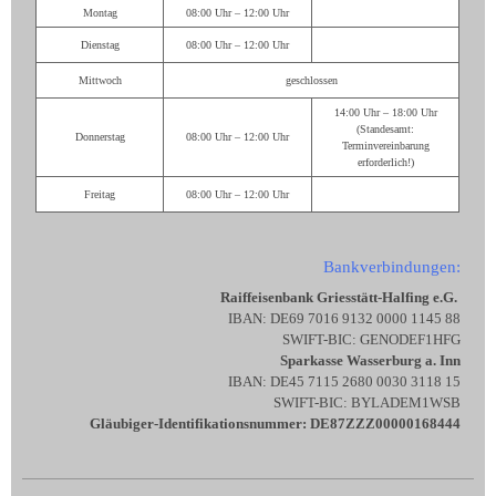
Montag
08:00 Uhr – 12:00 Uhr
Dienstag
08:00 Uhr – 12:00 Uhr
Mittwoch
geschlossen
14:00 Uhr – 18:00 Uhr
(Standesamt:
Donnerstag
08:00 Uhr – 12:00 Uhr
Terminvereinbarung
erforderlich!)
Freitag
08:00 Uhr – 12:00 Uhr
Bankverbindungen:
Raiffeisenbank Griesstätt-Halfing e.G.
IBAN: DE69 7016 9132 0000 1145 88
SWIFT-BIC: GENODEF1HFG
Sparkasse Wasserburg a. Inn
IBAN: DE45 7115 2680 0030 3118 15
SWIFT-BIC: BYLADEM1WSB
Gläubiger-Identifikationsnummer: DE87ZZZ00000168444