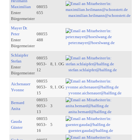
Heilmann
Maximilian
08055
Erster
655
maximilian.heilmann@schonstett.de
Bürgermeister
Mayer Dr.
Peter
08055
Erster
488
peter.mayer@hoeslwang.de
Bürgermeister
Schlaipfer
08055
Stefan
9053-
8, 1. OG
Erster
12
stefan.schlaipfer@halfing.de
Bürgermeister
08055
Aichenauer
9053-
9, 1. OG
Yvonne
15
yvonne.aichenauer@halfing.de
08055
Bernard
9053-
3
Anita
13
anita.bernard@halfing.de
08055
Gauda
9053-
5
Günter
16
guenter.gauda@halfing.de