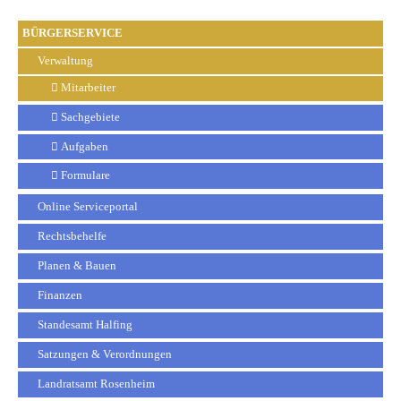
BÜRGERSERVICE
Verwaltung
Mitarbeiter
Sachgebiete
Aufgaben
Formulare
Online Serviceportal
Rechtsbehelfe
Planen & Bauen
Finanzen
Standesamt Halfing
Satzungen & Verordnungen
Landratsamt Rosenheim