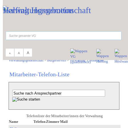
Zum Inhalt
,
zur Navigation
oder
zur Startseite
springen.
suchen
A
A
A
Sie sind hier:
Verwaltungsgemeinschaft
>
Bürgerservice
>
Verwaltung
>
Mitarbeiter
Mitarbeiter-Telefon-Liste
Telefonliste der Mitarbeiter/innen der Verwaltung
Name
Telefon
Zimmer
Mail