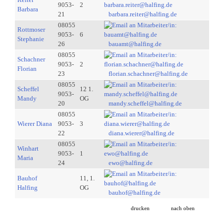
9053-
2
Barbara
21
barbara.reiter@halfing.de
08055
Rottmoser
9053-
6
Stephanie
26
bauamt@halfing.de
08055
Schachner
9053-
2
Florian
23
florian.schachner@halfing.de
08055
Scheffel
12 1.
9053-
Mandy
OG
20
mandy.scheffel@halfing.de
08055
Wierer Diana
9053-
3
22
diana.wierer@halfing.de
08055
Winhart
9053-
1
Maria
24
ewo@halfing.de
Bauhof
11, 1.
Halfing
OG
bauhof@halfing.de
drucken
nach oben