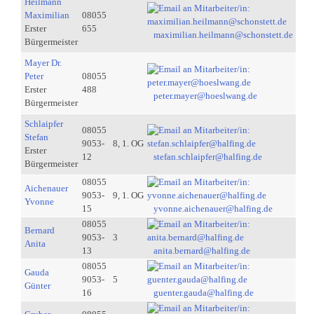
Heilmann
Maximilian
08055
Erster
655
maximilian.heilmann@schonstett.de
Bürgermeister
Mayer Dr.
Peter
08055
Erster
488
peter.mayer@hoeslwang.de
Bürgermeister
Schlaipfer
08055
Stefan
9053-
8, 1. OG
Erster
12
stefan.schlaipfer@halfing.de
Bürgermeister
08055
Aichenauer
9053-
9, 1. OG
Yvonne
15
yvonne.aichenauer@halfing.de
08055
Bernard
9053-
3
Anita
13
anita.bernard@halfing.de
08055
Gauda
9053-
5
Günter
16
guenter.gauda@halfing.de