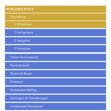
BÜRGERSERVICE
Verwaltung
Mitarbeiter
Sachgebiete
Aufgaben
Formulare
Online Serviceportal
Rechtsbehelfe
Planen & Bauen
Finanzen
Standesamt Halfing
Satzungen & Verordnungen
Landratsamt Rosenheim