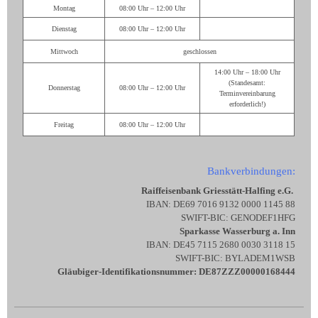
Montag
08:00 Uhr – 12:00 Uhr
Dienstag
08:00 Uhr – 12:00 Uhr
Mittwoch
geschlossen
14:00 Uhr – 18:00 Uhr
(Standesamt:
Donnerstag
08:00 Uhr – 12:00 Uhr
Terminvereinbarung
erforderlich!)
Freitag
08:00 Uhr – 12:00 Uhr
Bankverbindungen:
Raiffeisenbank Griesstätt-Halfing e.G.
IBAN: DE69 7016 9132 0000 1145 88
SWIFT-BIC: GENODEF1HFG
Sparkasse Wasserburg a. Inn
IBAN: DE45 7115 2680 0030 3118 15
SWIFT-BIC: BYLADEM1WSB
Gläubiger-Identifikationsnummer: DE87ZZZ00000168444