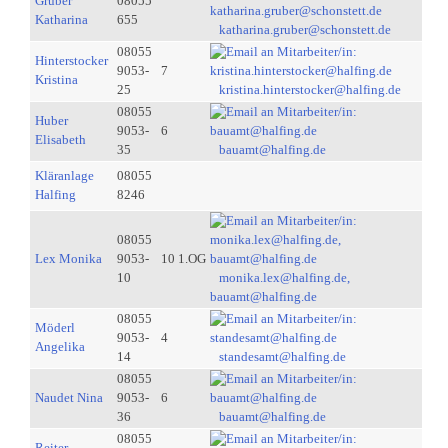
Gruber
08055
Katharina
655
katharina.gruber@schonstett.de
08055
Hinterstocker
9053-
7
Kristina
25
kristina.hinterstocker@halfing.de
08055
Huber
9053-
6
Elisabeth
35
bauamt@halfing.de
Kläranlage
08055
Halfing
8246
08055
Lex Monika
9053-
10 1.OG
10
monika.lex@halfing.de,
bauamt@halfing.de
08055
Möderl
9053-
4
Angelika
14
standesamt@halfing.de
08055
Naudet Nina
9053-
6
36
bauamt@halfing.de
08055
Reiter