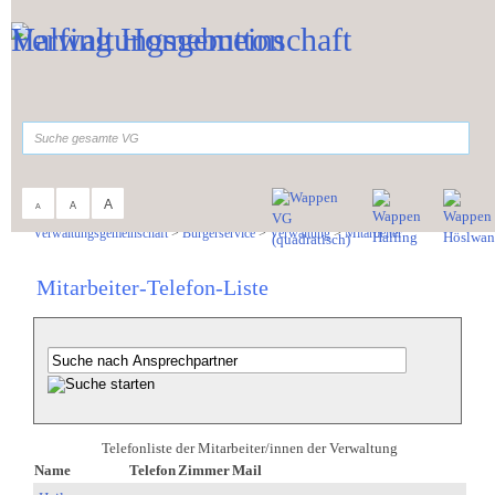
Zum Inhalt
,
zur Navigation
oder
zur Startseite
springen.
suchen
A
A
A
Sie sind hier:
Verwaltungsgemeinschaft
>
Bürgerservice
>
Verwaltung
>
Mitarbeiter
Mitarbeiter-Telefon-Liste
Telefonliste der Mitarbeiter/innen der Verwaltung
Name
Telefon
Zimmer
Mail