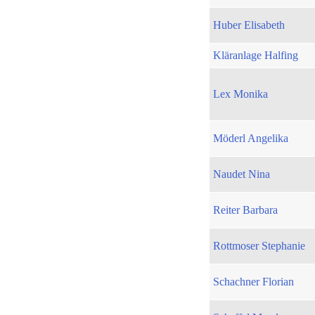
Huber Elisabeth
Kläranlage Halfing
Lex Monika
Möderl Angelika
Naudet Nina
Reiter Barbara
Rottmoser Stephanie
Schachner Florian