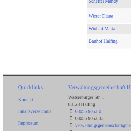
Scheffel Mandy
Wierer Diana
Winhart Maria
Bauhof Halfing
Quicklinks
Verwaltungsgemeinschaft H
Wasserburger Str. 1
Kontakt
83128 Halfing
Inhaltsverzeichnis
08055 9053-0
08055 9053-33
Impressum
verwaltungsgemeinschaft@hal