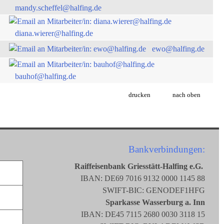
mandy.scheffel@halfing.de
diana.wierer@halfing.de
ewo@halfing.de
bauhof@halfing.de
drucken
nach oben
Bankverbindungen:
Raiffeisenbank Griesstätt-Halfing e.G.
IBAN: DE69 7016 9132 0000 1145 88
SWIFT-BIC: GENODEF1HFG
Sparkasse Wasserburg a. Inn
IBAN: DE45 7115 2680 0030 3118 15