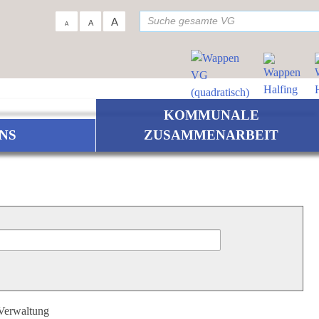
su
A
A
A
KOMMUNALE
NS
ZUSAMMENARBEIT
 Verwaltung