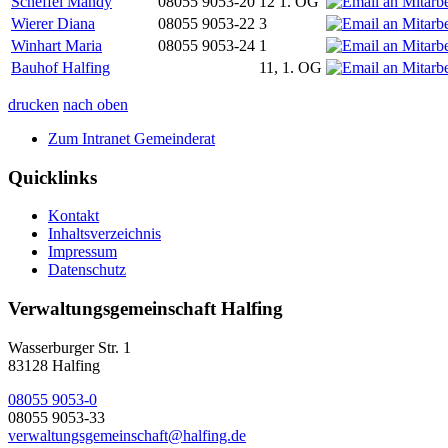
Scheffel Mandy
08055 9053-20
12 1. OG
Wierer Diana
08055 9053-22
3
Winhart Maria
08055 9053-24
1
Bauhof Halfing
11, 1. OG
drucken
nach oben
Zum Intranet Gemeinderat
Quicklinks
Kontakt
Inhaltsverzeichnis
Impressum
Datenschutz
Verwaltungsgemeinschaft Halfing
Wasserburger Str. 1
83128 Halfing
08055 9053-0
08055 9053-33
verwaltungsgemeinschaft@halfing.de