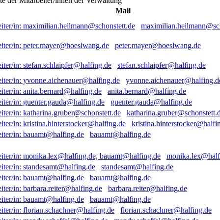
ste der Mitarbeiter/innen der Verwaltung
Mail
maximilian.heilmann@sch
peter.mayer@hoeslwang.de
stefan.schlaipfer@halfing.de
yvonne.aichenauer@halfing.d
anita.bernard@halfing.de
guenter.gauda@halfing.de
katharina.gruber@schonstett.
kristina.hinterstocker@halfi
bauamt@halfing.de
monika.lex@half
standesamt@halfing.de
bauamt@halfing.de
barbara.reiter@halfing.de
bauamt@halfing.de
florian.schachner@halfing.de