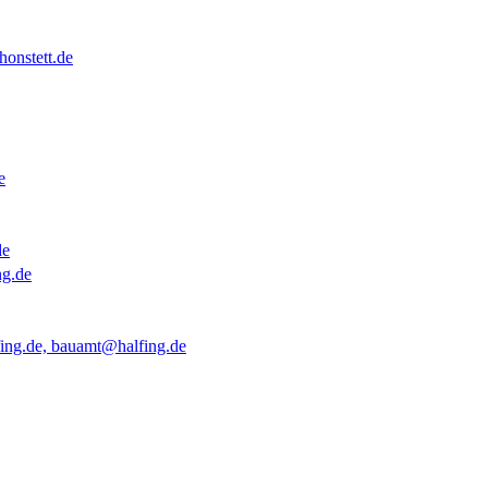
onstett.de
e
de
ng.de
ing.de, bauamt@halfing.de