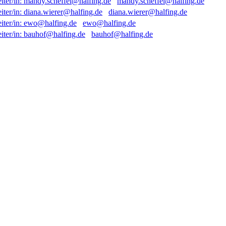
mandy.scheffel@halfing.de
diana.wierer@halfing.de
ewo@halfing.de
bauhof@halfing.de