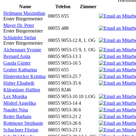
Telefonli
Name
Telefon
Zimmer
Heilmann Maximilian
08055 655
Erster Bürgermeister
Mayer Dr. Peter
08055 488
Erster Bürgermeister
Schlaipfer Stefan
08055 9053-12
8, 1. OG
Erster Bürgermeister
Aichenauer Yvonne
08055 9053-15
9, 1. OG
Bernard Anita
08055 9053-13
3
Gauda Günter
08055 9053-16
5
Gruber Katharina
08055 655
Hinterstocker Kristina
08055 9053-25
7
Huber Elisabeth
08055 9053-35
6
Kläranlage Halfing
08055 8246
Lex Monika
08055 9053-10
10 1.OG
Möderl Angelika
08055 9053-14
4
Naudet Nina
08055 9053-36
6
Reiter Barbara
08055 9053-21
2
Rottmoser Stephanie
08055 9053-26
6
Schachner Florian
08055 9053-23
2