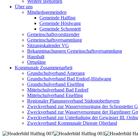
Weitere Behörden
Über uns
Mitgliedsgemeinden
Gemeinde Halfing
Gemeinde Höslwang
Gemeinde Schonstett
Gemeinschaftsvorsitzender
Gemeinschaftsversammlung
Sitzungskalender VG
Bekanntmachungen Gemeinschaftsversammlung
Haushalt
Ortspläne
Kommunale Zusammenarbeit
Grundschulverband Amerang
Grundschulverband Bad Endorf-Höslwang
Grundschulverband Eiselfing
Mittelschulverband Bad Endorf
Mittelschulverband Eiselfing
Regionaler Planungsverband Südostoberbayern
Zweckverband zur Wasserversorgung der Schonstetter 
Zweckverband zur Wasserversorgung der Harpfinger Gr
Zweckverband zur Unterhaltung der Gewässer III. Ordnu
Zweckverband Kommunale Dienste Oberland