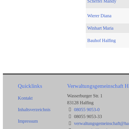
Scheffel Mandy
Wierer Diana
Winhart Maria
Bauhof Halfing
Quicklinks
Verwaltungsgemeinschaft H
Wasserburger Str. 1
Kontakt
83128 Halfing
Inhaltsverzeichnis
08055 9053-0
08055 9053-33
Impressum
verwaltungsgemeinschaft@hal