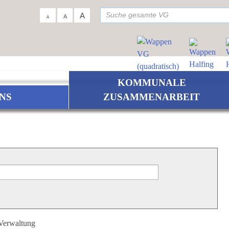
su
A
A
A
KOMMUNALE
NS
ZUSAMMENARBEIT
 Verwaltung