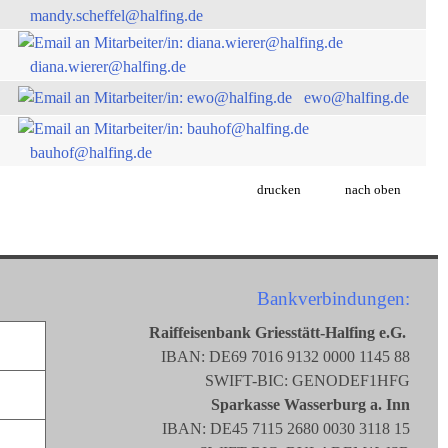
mandy.scheffel@halfing.de
diana.wierer@halfing.de
ewo@halfing.de
bauhof@halfing.de
drucken
nach oben
Bankverbindungen:
Raiffeisenbank Griesstätt-Halfing e.G.
IBAN: DE69 7016 9132 0000 1145 88
SWIFT-BIC: GENODEF1HFG
Sparkasse Wasserburg a. Inn
IBAN: DE45 7115 2680 0030 3118 15