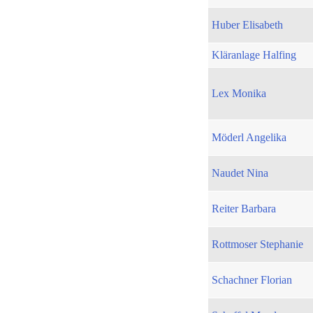
Huber Elisabeth
Kläranlage Halfing
Lex Monika
Möderl Angelika
Naudet Nina
Reiter Barbara
Rottmoser Stephanie
Schachner Florian