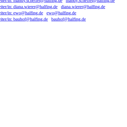
mandy.scheffel@halfing.de
diana.wierer@halfing.de
ewo@halfing.de
bauhof@halfing.de