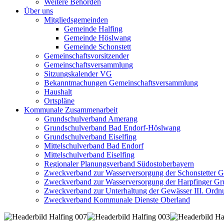
Weitere Behörden
Über uns
Mitgliedsgemeinden
Gemeinde Halfing
Gemeinde Höslwang
Gemeinde Schonstett
Gemeinschaftsvorsitzender
Gemeinschaftsversammlung
Sitzungskalender VG
Bekanntmachungen Gemeinschaftsversammlung
Haushalt
Ortspläne
Kommunale Zusammenarbeit
Grundschulverband Amerang
Grundschulverband Bad Endorf-Höslwang
Grundschulverband Eiselfing
Mittelschulverband Bad Endorf
Mittelschulverband Eiselfing
Regionaler Planungsverband Südostoberbayern
Zweckverband zur Wasserversorgung der Schonstetter 
Zweckverband zur Wasserversorgung der Harpfinger Gr
Zweckverband zur Unterhaltung der Gewässer III. Ordnu
Zweckverband Kommunale Dienste Oberland