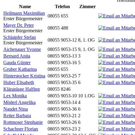
Telefonli
Name
Telefon
Zimmer
Heilmann Maximilian
08055 655
Erster Bürgermeister
Mayer Dr. Peter
08055 488
Erster Bürgermeister
Schlaipfer Stefan
08055 9053-12
8, 1. OG
Erster Bürgermeister
Aichenauer Yvonne
08055 9053-15
9, 1. OG
Bernard Anita
08055 9053-13
3
Gauda Günter
08055 9053-16
5
Gruber Katharina
08055 655
Hinterstocker Kristina
08055 9053-25
7
Huber Elisabeth
08055 9053-35
6
Kläranlage Halfing
08055 8246
Lex Monika
08055 9053-10
10 1.OG
Möderl Angelika
08055 9053-14
4
Naudet Nina
08055 9053-36
6
Reiter Barbara
08055 9053-21
2
Rottmoser Stephanie
08055 9053-26
6
Schachner Florian
08055 9053-23
2