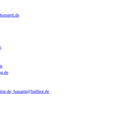
onstett.de
e
de
ng.de
ing.de, bauamt@halfing.de