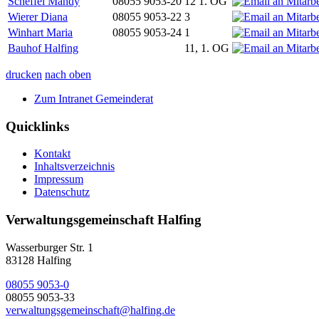
Scheffel Mandy
08055 9053-20
12 1. OG
Wierer Diana
08055 9053-22
3
Winhart Maria
08055 9053-24
1
Bauhof Halfing
11, 1. OG
drucken
nach oben
Zum Intranet Gemeinderat
Quicklinks
Kontakt
Inhaltsverzeichnis
Impressum
Datenschutz
Verwaltungsgemeinschaft Halfing
Wasserburger Str. 1
83128 Halfing
08055 9053-0
08055 9053-33
verwaltungsgemeinschaft@halfing.de