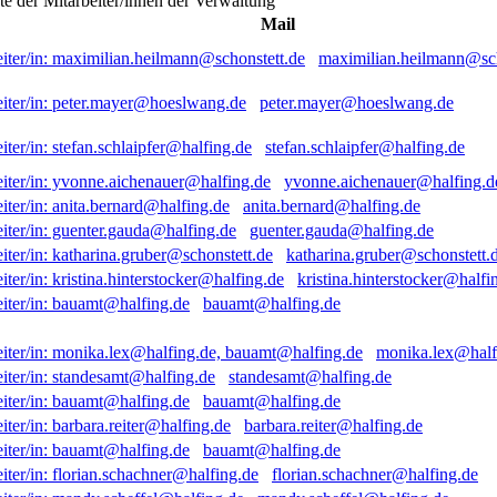
ste der Mitarbeiter/innen der Verwaltung
Mail
maximilian.heilmann@sch
peter.mayer@hoeslwang.de
stefan.schlaipfer@halfing.de
yvonne.aichenauer@halfing.d
anita.bernard@halfing.de
guenter.gauda@halfing.de
katharina.gruber@schonstett.
kristina.hinterstocker@halfi
bauamt@halfing.de
monika.lex@half
standesamt@halfing.de
bauamt@halfing.de
barbara.reiter@halfing.de
bauamt@halfing.de
florian.schachner@halfing.de