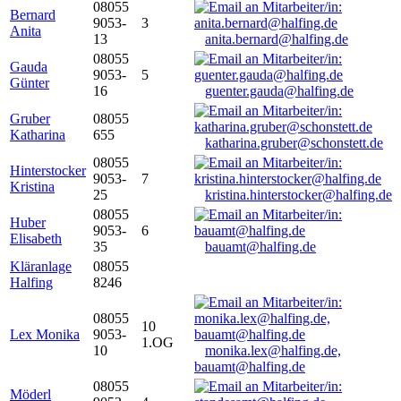
08055
Bernard
9053-
3
Anita
13
anita.bernard@halfing.de
08055
Gauda
9053-
5
Günter
16
guenter.gauda@halfing.de
Gruber
08055
Katharina
655
katharina.gruber@schonstett.de
08055
Hinterstocker
9053-
7
Kristina
25
kristina.hinterstocker@halfing.de
08055
Huber
9053-
6
Elisabeth
35
bauamt@halfing.de
Kläranlage
08055
Halfing
8246
08055
10
Lex Monika
9053-
1.OG
10
monika.lex@halfing.de,
bauamt@halfing.de
08055
Möderl