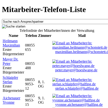
Mitarbeiter-Telefon-Liste
Telefonliste der Mitarbeiter/innen der Verwaltung
Name
Telefon
Zimmer
Mail
Heilmann
Maximilian
08055
Erster
655
maximilian.heilmann@schonstett.
Bürgermeister
Mayer Dr.
Peter
08055
Erster
488
peter.mayer@hoeslwang.de
Bürgermeister
Schlaipfer
08055
Stefan
8, 1.
9053-
Erster
OG
12
stefan.schlaipfer@halfing.de
Bürgermeister
08055
Aichenauer
9, 1.
9053-
Yvonne
OG
15
yvonne.aichenauer@halfing.de