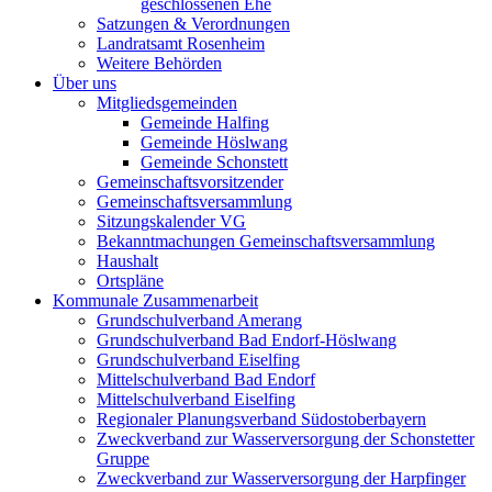
geschlossenen Ehe
Satzungen & Verordnungen
Landratsamt Rosenheim
Weitere Behörden
Über uns
Mitgliedsgemeinden
Gemeinde Halfing
Gemeinde Höslwang
Gemeinde Schonstett
Gemeinschaftsvorsitzender
Gemeinschaftsversammlung
Sitzungskalender VG
Bekanntmachungen Gemeinschaftsversammlung
Haushalt
Ortspläne
Kommunale Zusammenarbeit
Grundschulverband Amerang
Grundschulverband Bad Endorf-Höslwang
Grundschulverband Eiselfing
Mittelschulverband Bad Endorf
Mittelschulverband Eiselfing
Regionaler Planungsverband Südostoberbayern
Zweckverband zur Wasserversorgung der Schonstetter
Gruppe
Zweckverband zur Wasserversorgung der Harpfinger