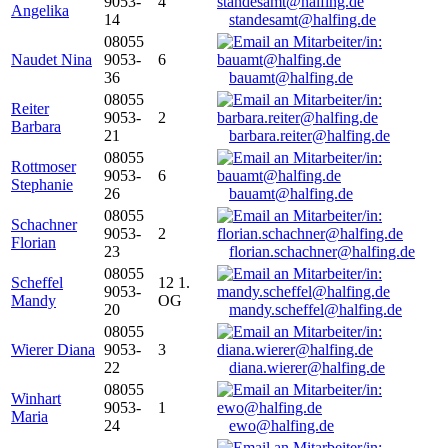
9053-
4
Angelika
14
standesamt@halfing.de
08055
Naudet Nina
9053-
6
36
bauamt@halfing.de
08055
Reiter
9053-
2
Barbara
21
barbara.reiter@halfing.de
08055
Rottmoser
9053-
6
Stephanie
26
bauamt@halfing.de
08055
Schachner
9053-
2
Florian
23
florian.schachner@halfing.de
08055
Scheffel
12 1.
9053-
Mandy
OG
20
mandy.scheffel@halfing.de
08055
Wierer Diana
9053-
3
22
diana.wierer@halfing.de
08055
Winhart
9053-
1
Maria
24
ewo@halfing.de