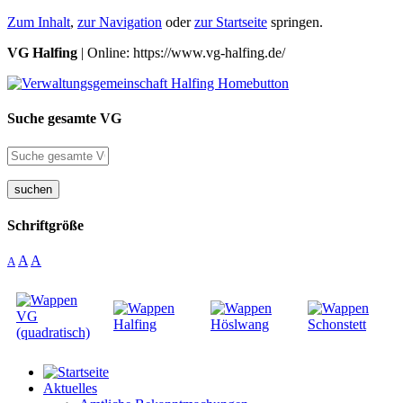
Zum Inhalt
,
zur Navigation
oder
zur Startseite
springen.
VG Halfing
| Online: https://www.vg-halfing.de/
Suche gesamte VG
suchen
Schriftgröße
A
A
A
Aktuelles