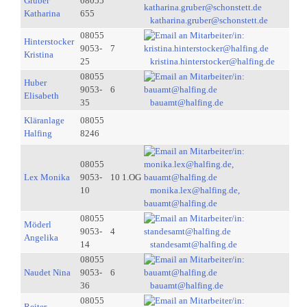
Gruber
08055
Katharina
655
katharina.gruber@schonstett.de
08055
Hinterstocker
9053-
7
Kristina
25
kristina.hinterstocker@halfing.de
08055
Huber
9053-
6
Elisabeth
35
bauamt@halfing.de
Kläranlage
08055
Halfing
8246
08055
Lex Monika
9053-
10 1.OG
10
monika.lex@halfing.de,
bauamt@halfing.de
08055
Möderl
9053-
4
Angelika
14
standesamt@halfing.de
08055
Naudet Nina
9053-
6
36
bauamt@halfing.de
08055
Reiter