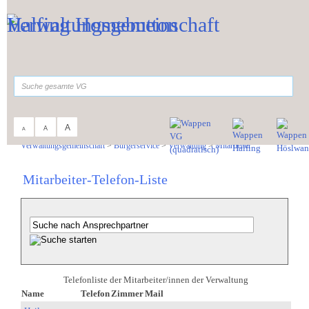
Zum Inhalt
,
zur Navigation
oder
zur Startseite
springen.
suchen
A
A
A
Sie sind hier:
Verwaltungsgemeinschaft
>
Bürgerservice
>
Verwaltung
>
Mitarbeiter
Mitarbeiter-Telefon-Liste
Telefonliste der Mitarbeiter/innen der Verwaltung
Name
Telefon
Zimmer
Mail