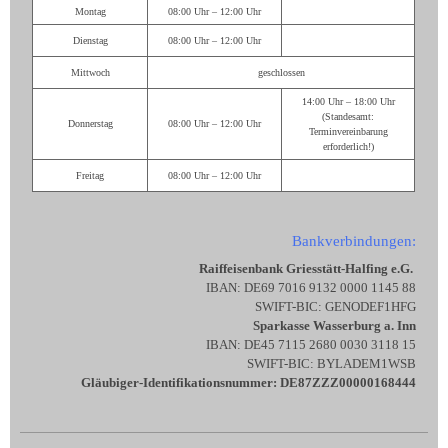
Montag
08:00 Uhr – 12:00 Uhr
Dienstag
08:00 Uhr – 12:00 Uhr
Mittwoch
geschlossen
14:00 Uhr – 18:00 Uhr
(Standesamt:
Donnerstag
08:00 Uhr – 12:00 Uhr
Terminvereinbarung
erforderlich!)
Freitag
08:00 Uhr – 12:00 Uhr
Bankverbindungen:
Raiffeisenbank Griesstätt-Halfing e.G.
IBAN: DE69 7016 9132 0000 1145 88
SWIFT-BIC: GENODEF1HFG
Sparkasse Wasserburg a. Inn
IBAN: DE45 7115 2680 0030 3118 15
SWIFT-BIC: BYLADEM1WSB
Gläubiger-Identifikationsnummer: DE87ZZZ00000168444