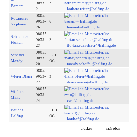
9053-
2
Barbara
21
barbara.reiter@halfing.de
08055
Rottmoser
9053-
6
Stephanie
26
bauamt@halfing.de
08055
Schachner
9053-
2
Florian
23
florian.schachner@halfing.de
08055
Scheffel
12 1.
9053-
Mandy
OG
20
mandy.scheffel@halfing.de
08055
Wierer Diana
9053-
3
22
diana.wierer@halfing.de
08055
Winhart
9053-
1
Maria
24
ewo@halfing.de
Bauhof
11, 1.
Halfing
OG
bauhof@halfing.de
drucken
nach oben