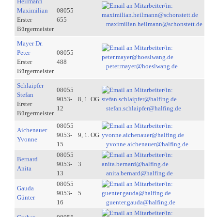
Heilmann
Maximilian
08055
Erster
655
maximilian.heilmann@schonstett.de
Bürgermeister
Mayer Dr.
Peter
08055
Erster
488
peter.mayer@hoeslwang.de
Bürgermeister
Schlaipfer
08055
Stefan
9053-
8, 1. OG
Erster
12
stefan.schlaipfer@halfing.de
Bürgermeister
08055
Aichenauer
9053-
9, 1. OG
Yvonne
15
yvonne.aichenauer@halfing.de
08055
Bernard
9053-
3
Anita
13
anita.bernard@halfing.de
08055
Gauda
9053-
5
Günter
16
guenter.gauda@halfing.de