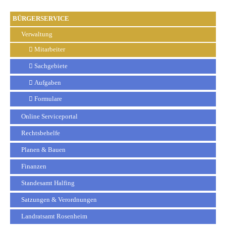
BÜRGERSERVICE
Verwaltung
Mitarbeiter
Sachgebiete
Aufgaben
Formulare
Online Serviceportal
Rechtsbehelfe
Planen & Bauen
Finanzen
Standesamt Halfing
Satzungen & Verordnungen
Landratsamt Rosenheim