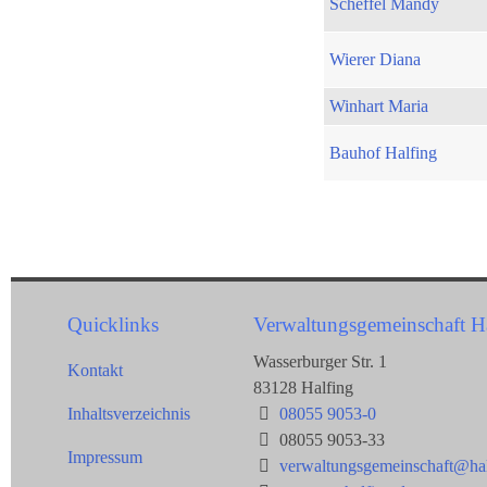
Scheffel Mandy
Wierer Diana
Winhart Maria
Bauhof Halfing
Quicklinks
Verwaltungsgemeinschaft H
Wasserburger Str. 1
Kontakt
83128 Halfing
Inhaltsverzeichnis
08055 9053-0
08055 9053-33
Impressum
verwaltungsgemeinschaft@hal