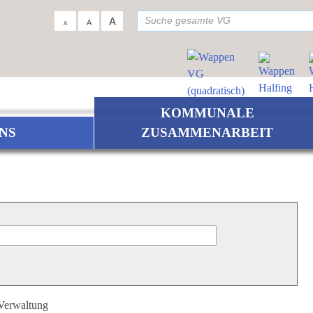
su
A
A
A
KOMMUNALE
NS
ZUSAMMENARBEIT
 Verwaltung