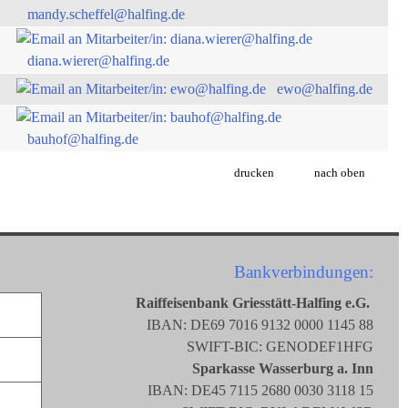
mandy.scheffel@halfing.de
diana.wierer@halfing.de
ewo@halfing.de
bauhof@halfing.de
drucken
nach oben
Bankverbindungen:
Raiffeisenbank Griesstätt-Halfing e.G.
IBAN: DE69 7016 9132 0000 1145 88
SWIFT-BIC: GENODEF1HFG
Sparkasse Wasserburg a. Inn
IBAN: DE45 7115 2680 0030 3118 15