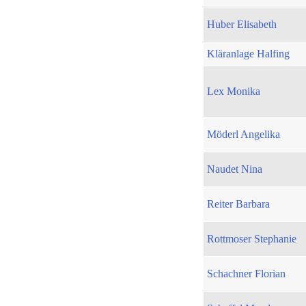
Huber Elisabeth
Kläranlage Halfing
Lex Monika
Möderl Angelika
Naudet Nina
Reiter Barbara
Rottmoser Stephanie
Schachner Florian