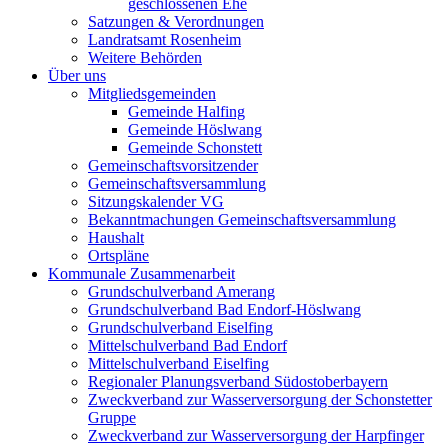
geschlossenen Ehe
Satzungen & Verordnungen
Landratsamt Rosenheim
Weitere Behörden
Über uns
Mitgliedsgemeinden
Gemeinde Halfing
Gemeinde Höslwang
Gemeinde Schonstett
Gemeinschaftsvorsitzender
Gemeinschaftsversammlung
Sitzungskalender VG
Bekanntmachungen Gemeinschaftsversammlung
Haushalt
Ortspläne
Kommunale Zusammenarbeit
Grundschulverband Amerang
Grundschulverband Bad Endorf-Höslwang
Grundschulverband Eiselfing
Mittelschulverband Bad Endorf
Mittelschulverband Eiselfing
Regionaler Planungsverband Südostoberbayern
Zweckverband zur Wasserversorgung der Schonstetter
Gruppe
Zweckverband zur Wasserversorgung der Harpfinger