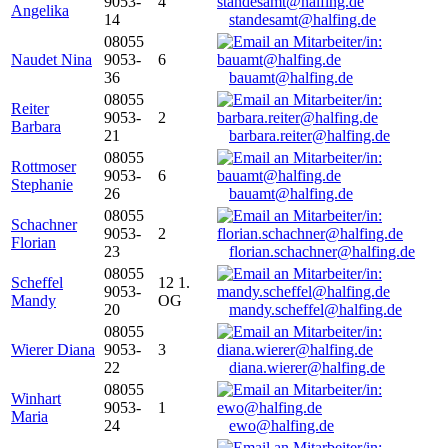
9053-
4
Angelika
14
standesamt@halfing.de
08055
Naudet Nina
9053-
6
36
bauamt@halfing.de
08055
Reiter
9053-
2
Barbara
21
barbara.reiter@halfing.de
08055
Rottmoser
9053-
6
Stephanie
26
bauamt@halfing.de
08055
Schachner
9053-
2
Florian
23
florian.schachner@halfing.de
08055
Scheffel
12 1.
9053-
Mandy
OG
20
mandy.scheffel@halfing.de
08055
Wierer Diana
9053-
3
22
diana.wierer@halfing.de
08055
Winhart
9053-
1
Maria
24
ewo@halfing.de