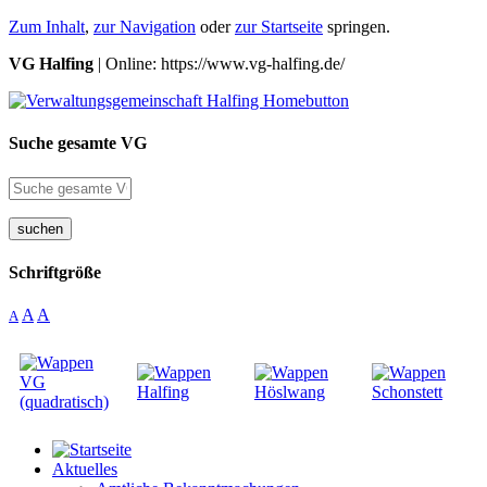
Zum Inhalt
,
zur Navigation
oder
zur Startseite
springen.
VG Halfing
| Online: https://www.vg-halfing.de/
Suche gesamte VG
suchen
Schriftgröße
A
A
A
Aktuelles