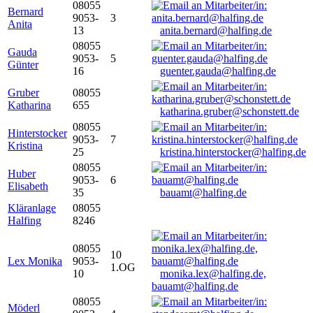
08055
Bernard
9053-
3
Anita
13
anita.bernard@halfing.de
08055
Gauda
9053-
5
Günter
16
guenter.gauda@halfing.de
Gruber
08055
Katharina
655
katharina.gruber@schonstett.de
08055
Hinterstocker
9053-
7
Kristina
25
kristina.hinterstocker@halfing.de
08055
Huber
9053-
6
Elisabeth
35
bauamt@halfing.de
Kläranlage
08055
Halfing
8246
08055
10
Lex Monika
9053-
1.OG
10
monika.lex@halfing.de,
bauamt@halfing.de
08055
Möderl