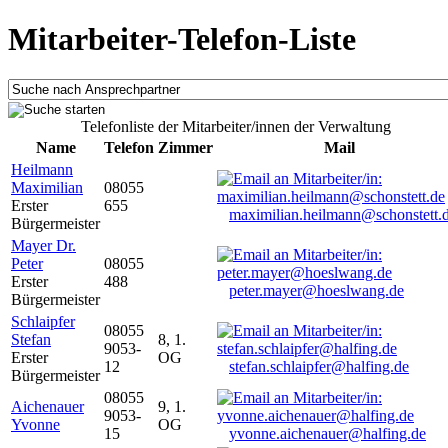
Mitarbeiter-Telefon-Liste
Telefonliste der Mitarbeiter/innen der Verwaltung
Name
Telefon
Zimmer
Mail
Heilmann
Maximilian
08055
Erster
655
maximilian.heilmann@schonstett.
Bürgermeister
Mayer Dr.
Peter
08055
Erster
488
peter.mayer@hoeslwang.de
Bürgermeister
Schlaipfer
08055
Stefan
8, 1.
9053-
Erster
OG
12
stefan.schlaipfer@halfing.de
Bürgermeister
08055
Aichenauer
9, 1.
9053-
Yvonne
OG
15
yvonne.aichenauer@halfing.de