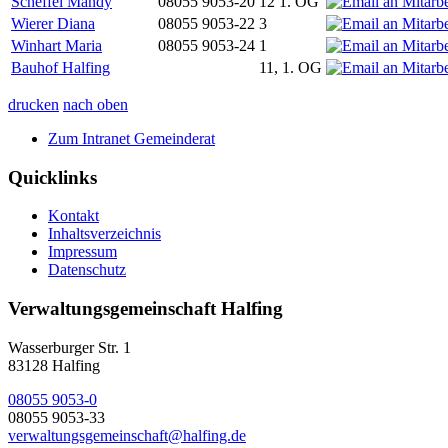
Scheffel Mandy
08055 9053-20
12 1. OG
Wierer Diana
08055 9053-22
3
Winhart Maria
08055 9053-24
1
Bauhof Halfing
11, 1. OG
drucken
nach oben
Zum Intranet Gemeinderat
Quicklinks
Kontakt
Inhaltsverzeichnis
Impressum
Datenschutz
Verwaltungsgemeinschaft Halfing
Wasserburger Str. 1
83128 Halfing
08055 9053-0
08055 9053-33
verwaltungsgemeinschaft@halfing.de