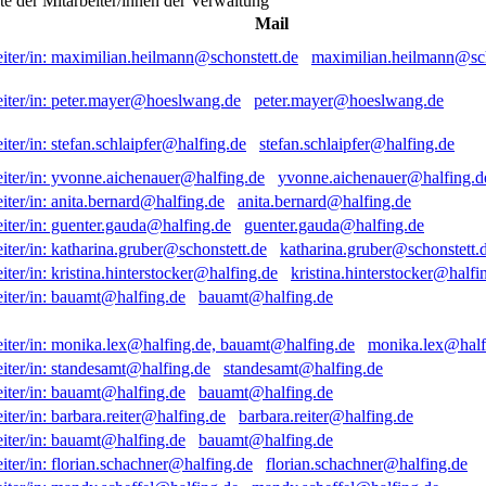
ste der Mitarbeiter/innen der Verwaltung
Mail
maximilian.heilmann@sch
peter.mayer@hoeslwang.de
stefan.schlaipfer@halfing.de
yvonne.aichenauer@halfing.d
anita.bernard@halfing.de
guenter.gauda@halfing.de
katharina.gruber@schonstett.
kristina.hinterstocker@halfi
bauamt@halfing.de
monika.lex@half
standesamt@halfing.de
bauamt@halfing.de
barbara.reiter@halfing.de
bauamt@halfing.de
florian.schachner@halfing.de