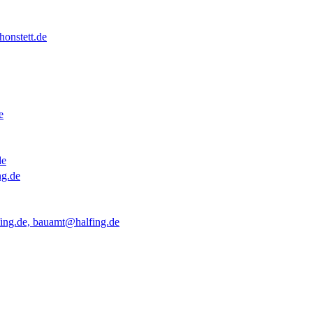
onstett.de
e
de
ng.de
ing.de, bauamt@halfing.de