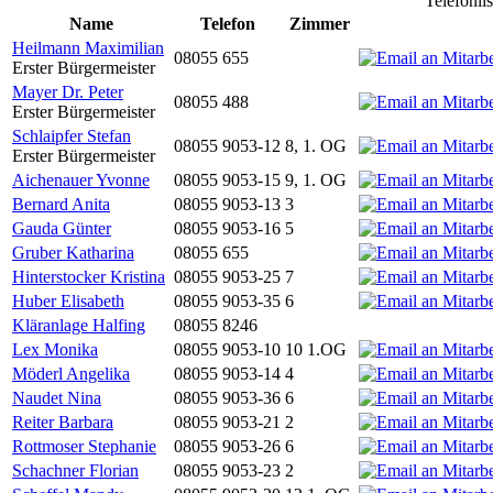
Telefonli
Name
Telefon
Zimmer
Heilmann Maximilian
08055 655
Erster Bürgermeister
Mayer Dr. Peter
08055 488
Erster Bürgermeister
Schlaipfer Stefan
08055 9053-12
8, 1. OG
Erster Bürgermeister
Aichenauer Yvonne
08055 9053-15
9, 1. OG
Bernard Anita
08055 9053-13
3
Gauda Günter
08055 9053-16
5
Gruber Katharina
08055 655
Hinterstocker Kristina
08055 9053-25
7
Huber Elisabeth
08055 9053-35
6
Kläranlage Halfing
08055 8246
Lex Monika
08055 9053-10
10 1.OG
Möderl Angelika
08055 9053-14
4
Naudet Nina
08055 9053-36
6
Reiter Barbara
08055 9053-21
2
Rottmoser Stephanie
08055 9053-26
6
Schachner Florian
08055 9053-23
2