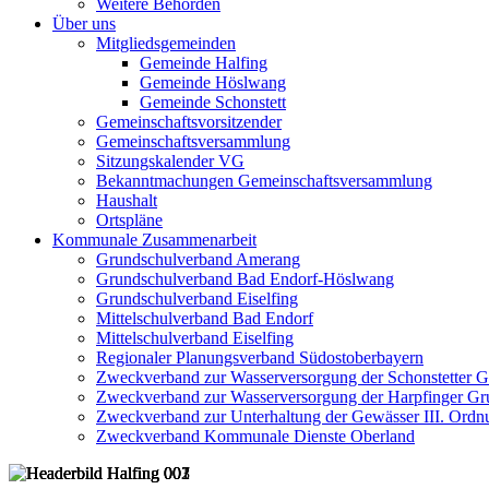
Weitere Behörden
Über uns
Mitgliedsgemeinden
Gemeinde Halfing
Gemeinde Höslwang
Gemeinde Schonstett
Gemeinschaftsvorsitzender
Gemeinschaftsversammlung
Sitzungskalender VG
Bekanntmachungen Gemeinschaftsversammlung
Haushalt
Ortspläne
Kommunale Zusammenarbeit
Grundschulverband Amerang
Grundschulverband Bad Endorf-Höslwang
Grundschulverband Eiselfing
Mittelschulverband Bad Endorf
Mittelschulverband Eiselfing
Regionaler Planungsverband Südostoberbayern
Zweckverband zur Wasserversorgung der Schonstetter 
Zweckverband zur Wasserversorgung der Harpfinger Gr
Zweckverband zur Unterhaltung der Gewässer III. Ordnu
Zweckverband Kommunale Dienste Oberland