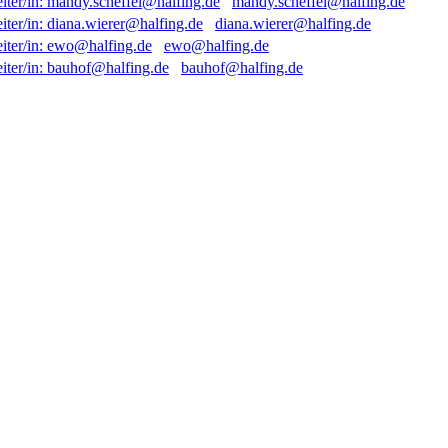
mandy.scheffel@halfing.de
diana.wierer@halfing.de
ewo@halfing.de
bauhof@halfing.de