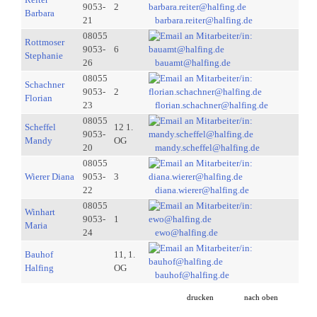
9053-
2
Barbara
21
barbara.reiter@halfing.de
08055
Rottmoser
9053-
6
Stephanie
26
bauamt@halfing.de
08055
Schachner
9053-
2
Florian
23
florian.schachner@halfing.de
08055
Scheffel
12 1.
9053-
Mandy
OG
20
mandy.scheffel@halfing.de
08055
Wierer Diana
9053-
3
22
diana.wierer@halfing.de
08055
Winhart
9053-
1
Maria
24
ewo@halfing.de
Bauhof
11, 1.
Halfing
OG
bauhof@halfing.de
drucken
nach oben