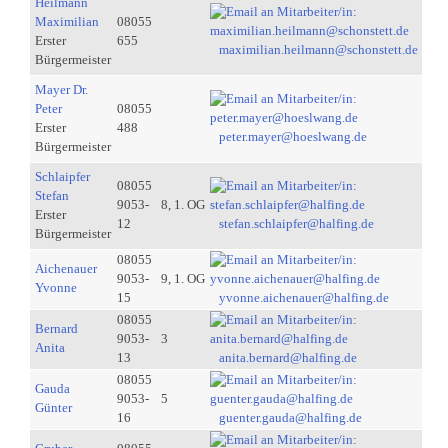
Heilmann
Maximilian
08055
Erster
655
maximilian.heilmann@schonstett.de
Bürgermeister
Mayer Dr.
Peter
08055
Erster
488
peter.mayer@hoeslwang.de
Bürgermeister
Schlaipfer
08055
Stefan
9053-
8, 1. OG
Erster
12
stefan.schlaipfer@halfing.de
Bürgermeister
08055
Aichenauer
9053-
9, 1. OG
Yvonne
15
yvonne.aichenauer@halfing.de
08055
Bernard
9053-
3
Anita
13
anita.bernard@halfing.de
08055
Gauda
9053-
5
Günter
16
guenter.gauda@halfing.de