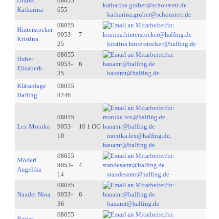
Gruber
08055
Katharina
655
katharina.gruber@schonstett.de
08055
Hinterstocker
9053-
7
Kristina
25
kristina.hinterstocker@halfing.de
08055
Huber
9053-
6
Elisabeth
35
bauamt@halfing.de
Kläranlage
08055
Halfing
8246
08055
Lex Monika
9053-
10 1.OG
10
monika.lex@halfing.de,
bauamt@halfing.de
08055
Möderl
9053-
4
Angelika
14
standesamt@halfing.de
08055
Naudet Nina
9053-
6
36
bauamt@halfing.de
08055
Reiter