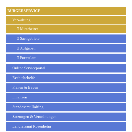
BÜRGERSERVICE
Verwaltung
Mitarbeiter
Sachgebiete
Aufgaben
Formulare
Online Serviceportal
Rechtsbehelfe
Planen & Bauen
Finanzen
Standesamt Halfing
Satzungen & Verordnungen
Landratsamt Rosenheim