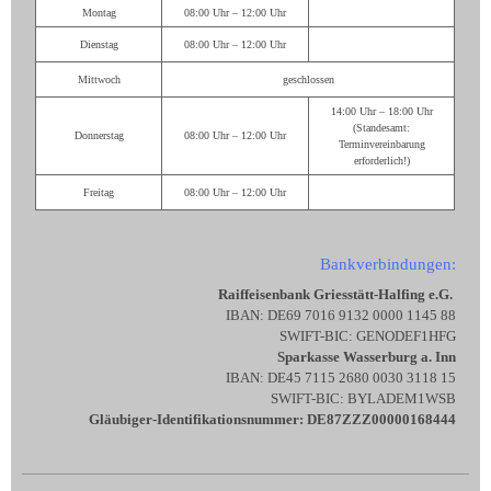
Montag
08:00 Uhr – 12:00 Uhr
Dienstag
08:00 Uhr – 12:00 Uhr
Mittwoch
geschlossen
14:00 Uhr – 18:00 Uhr
(Standesamt:
Donnerstag
08:00 Uhr – 12:00 Uhr
Terminvereinbarung
erforderlich!)
Freitag
08:00 Uhr – 12:00 Uhr
Bankverbindungen:
Raiffeisenbank Griesstätt-Halfing e.G.
IBAN: DE69 7016 9132 0000 1145 88
SWIFT-BIC: GENODEF1HFG
Sparkasse Wasserburg a. Inn
IBAN: DE45 7115 2680 0030 3118 15
SWIFT-BIC: BYLADEM1WSB
Gläubiger-Identifikationsnummer: DE87ZZZ00000168444