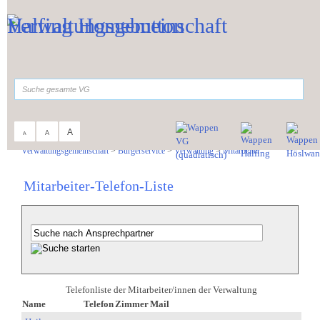
Zum Inhalt
,
zur Navigation
oder
zur Startseite
springen.
suchen
A
A
A
Sie sind hier:
Verwaltungsgemeinschaft
>
Bürgerservice
>
Verwaltung
>
Mitarbeiter
Mitarbeiter-Telefon-Liste
Telefonliste der Mitarbeiter/innen der Verwaltung
Name
Telefon
Zimmer
Mail