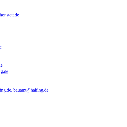
onstett.de
e
de
ng.de
ing.de, bauamt@halfing.de