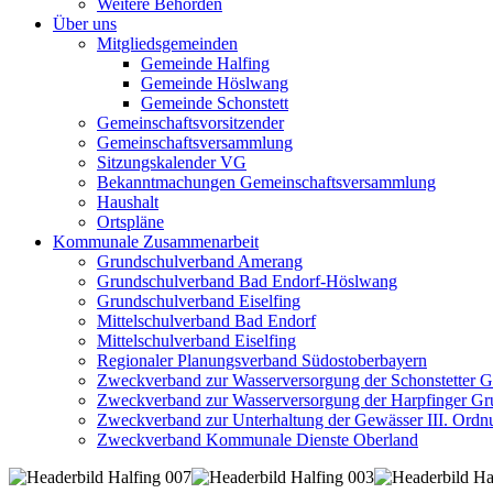
Weitere Behörden
Über uns
Mitgliedsgemeinden
Gemeinde Halfing
Gemeinde Höslwang
Gemeinde Schonstett
Gemeinschaftsvorsitzender
Gemeinschaftsversammlung
Sitzungskalender VG
Bekanntmachungen Gemeinschaftsversammlung
Haushalt
Ortspläne
Kommunale Zusammenarbeit
Grundschulverband Amerang
Grundschulverband Bad Endorf-Höslwang
Grundschulverband Eiselfing
Mittelschulverband Bad Endorf
Mittelschulverband Eiselfing
Regionaler Planungsverband Südostoberbayern
Zweckverband zur Wasserversorgung der Schonstetter 
Zweckverband zur Wasserversorgung der Harpfinger Gr
Zweckverband zur Unterhaltung der Gewässer III. Ordnu
Zweckverband Kommunale Dienste Oberland