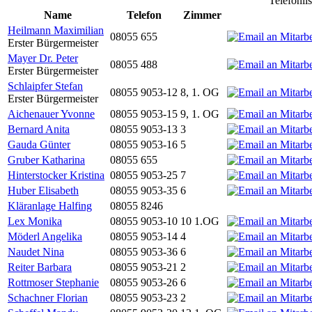
Telefonli
Name
Telefon
Zimmer
Heilmann Maximilian
08055 655
Erster Bürgermeister
Mayer Dr. Peter
08055 488
Erster Bürgermeister
Schlaipfer Stefan
08055 9053-12
8, 1. OG
Erster Bürgermeister
Aichenauer Yvonne
08055 9053-15
9, 1. OG
Bernard Anita
08055 9053-13
3
Gauda Günter
08055 9053-16
5
Gruber Katharina
08055 655
Hinterstocker Kristina
08055 9053-25
7
Huber Elisabeth
08055 9053-35
6
Kläranlage Halfing
08055 8246
Lex Monika
08055 9053-10
10 1.OG
Möderl Angelika
08055 9053-14
4
Naudet Nina
08055 9053-36
6
Reiter Barbara
08055 9053-21
2
Rottmoser Stephanie
08055 9053-26
6
Schachner Florian
08055 9053-23
2