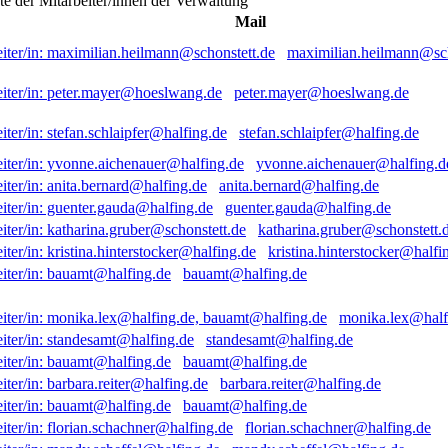
ste der Mitarbeiter/innen der Verwaltung
Mail
maximilian.heilmann@sch
peter.mayer@hoeslwang.de
stefan.schlaipfer@halfing.de
yvonne.aichenauer@halfing.d
anita.bernard@halfing.de
guenter.gauda@halfing.de
katharina.gruber@schonstett.
kristina.hinterstocker@halfi
bauamt@halfing.de
monika.lex@half
standesamt@halfing.de
bauamt@halfing.de
barbara.reiter@halfing.de
bauamt@halfing.de
florian.schachner@halfing.de