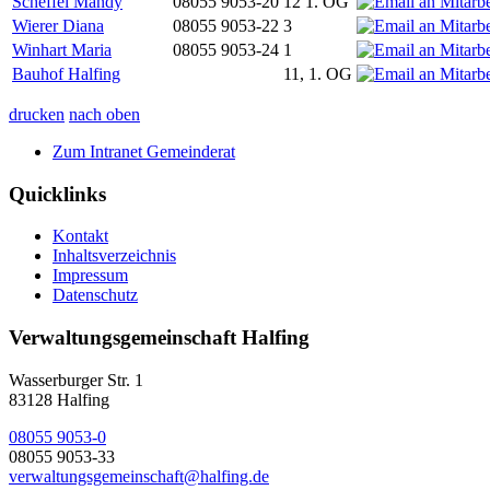
Scheffel Mandy
08055 9053-20
12 1. OG
Wierer Diana
08055 9053-22
3
Winhart Maria
08055 9053-24
1
Bauhof Halfing
11, 1. OG
drucken
nach oben
Zum Intranet Gemeinderat
Quicklinks
Kontakt
Inhaltsverzeichnis
Impressum
Datenschutz
Verwaltungsgemeinschaft Halfing
Wasserburger Str. 1
83128 Halfing
08055 9053-0
08055 9053-33
verwaltungsgemeinschaft@halfing.de