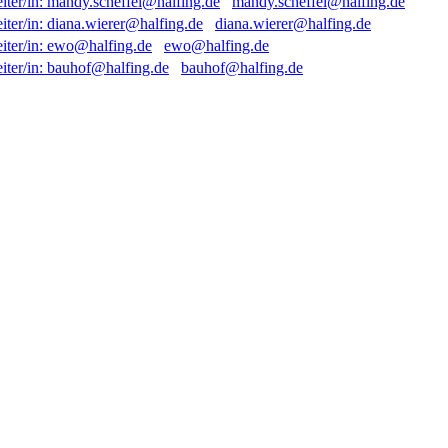
mandy.scheffel@halfing.de
diana.wierer@halfing.de
ewo@halfing.de
bauhof@halfing.de