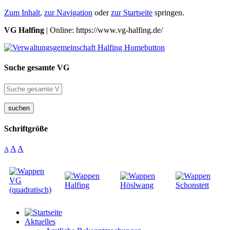
Zum Inhalt
,
zur Navigation
oder
zur Startseite
springen.
VG Halfing
| Online: https://www.vg-halfing.de/
Suche gesamte VG
suchen
Schriftgröße
A
A
A
Aktuelles