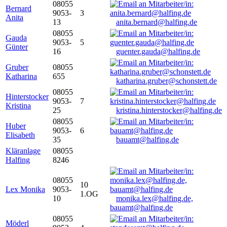
08055
Bernard
9053-
3
Anita
13
anita.bernard@halfing.de
08055
Gauda
9053-
5
Günter
16
guenter.gauda@halfing.de
Gruber
08055
Katharina
655
katharina.gruber@schonstett.de
08055
Hinterstocker
9053-
7
Kristina
25
kristina.hinterstocker@halfing.de
08055
Huber
9053-
6
Elisabeth
35
bauamt@halfing.de
Kläranlage
08055
Halfing
8246
08055
10
Lex Monika
9053-
1.OG
10
monika.lex@halfing.de,
bauamt@halfing.de
08055
Möderl