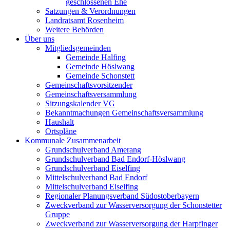
geschlossenen Ehe
Satzungen & Verordnungen
Landratsamt Rosenheim
Weitere Behörden
Über uns
Mitgliedsgemeinden
Gemeinde Halfing
Gemeinde Höslwang
Gemeinde Schonstett
Gemeinschaftsvorsitzender
Gemeinschaftsversammlung
Sitzungskalender VG
Bekanntmachungen Gemeinschaftsversammlung
Haushalt
Ortspläne
Kommunale Zusammenarbeit
Grundschulverband Amerang
Grundschulverband Bad Endorf-Höslwang
Grundschulverband Eiselfing
Mittelschulverband Bad Endorf
Mittelschulverband Eiselfing
Regionaler Planungsverband Südostoberbayern
Zweckverband zur Wasserversorgung der Schonstetter
Gruppe
Zweckverband zur Wasserversorgung der Harpfinger