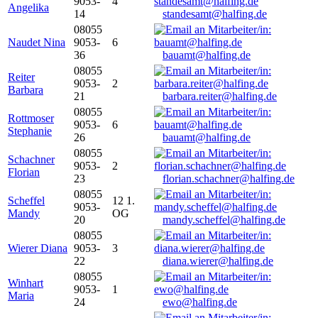
9053-
4
Angelika
14
standesamt@halfing.de
08055
Naudet Nina
9053-
6
36
bauamt@halfing.de
08055
Reiter
9053-
2
Barbara
21
barbara.reiter@halfing.de
08055
Rottmoser
9053-
6
Stephanie
26
bauamt@halfing.de
08055
Schachner
9053-
2
Florian
23
florian.schachner@halfing.de
08055
Scheffel
12 1.
9053-
Mandy
OG
20
mandy.scheffel@halfing.de
08055
Wierer Diana
9053-
3
22
diana.wierer@halfing.de
08055
Winhart
9053-
1
Maria
24
ewo@halfing.de