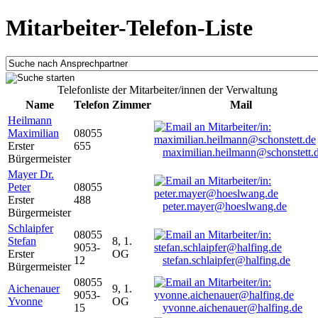
Mitarbeiter-Telefon-Liste
Telefonliste der Mitarbeiter/innen der Verwaltung
Name
Telefon
Zimmer
Mail
Heilmann
Maximilian
08055
Erster
655
maximilian.heilmann@schonstett.
Bürgermeister
Mayer Dr.
Peter
08055
Erster
488
peter.mayer@hoeslwang.de
Bürgermeister
Schlaipfer
08055
Stefan
8, 1.
9053-
Erster
OG
12
stefan.schlaipfer@halfing.de
Bürgermeister
08055
Aichenauer
9, 1.
9053-
Yvonne
OG
15
yvonne.aichenauer@halfing.de