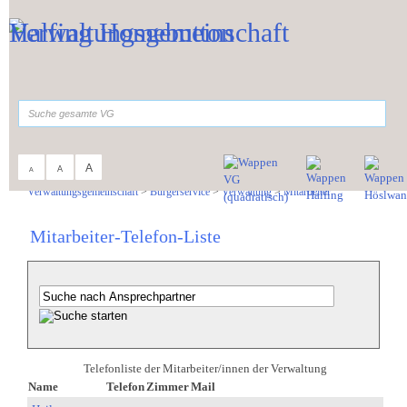
Zum Inhalt
,
zur Navigation
oder
zur Startseite
springen.
suchen
A
A
A
Sie sind hier:
Verwaltungsgemeinschaft
>
Bürgerservice
>
Verwaltung
>
Mitarbeiter
Mitarbeiter-Telefon-Liste
Telefonliste der Mitarbeiter/innen der Verwaltung
Name
Telefon
Zimmer
Mail