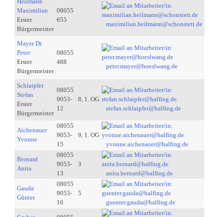
Heilmann
Maximilian
08055
Erster
655
maximilian.heilmann@schonstett.de
Bürgermeister
Mayer Dr.
Peter
08055
Erster
488
peter.mayer@hoeslwang.de
Bürgermeister
Schlaipfer
08055
Stefan
9053-
8, 1. OG
Erster
12
stefan.schlaipfer@halfing.de
Bürgermeister
08055
Aichenauer
9053-
9, 1. OG
Yvonne
15
yvonne.aichenauer@halfing.de
08055
Bernard
9053-
3
Anita
13
anita.bernard@halfing.de
08055
Gauda
9053-
5
Günter
16
guenter.gauda@halfing.de