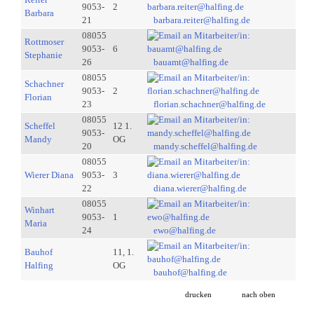
9053-
2
Barbara
21
barbara.reiter@halfing.de
08055
Rottmoser
9053-
6
Stephanie
26
bauamt@halfing.de
08055
Schachner
9053-
2
Florian
23
florian.schachner@halfing.de
08055
Scheffel
12 1.
9053-
Mandy
OG
20
mandy.scheffel@halfing.de
08055
Wierer Diana
9053-
3
22
diana.wierer@halfing.de
08055
Winhart
9053-
1
Maria
24
ewo@halfing.de
Bauhof
11, 1.
Halfing
OG
bauhof@halfing.de
drucken
nach oben