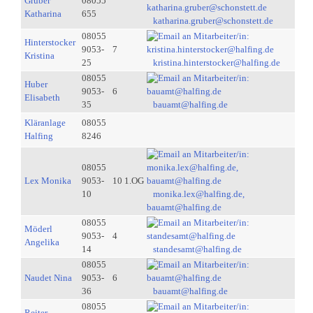
Gruber
08055
Katharina
655
katharina.gruber@schonstett.de
08055
Hinterstocker
9053-
7
Kristina
25
kristina.hinterstocker@halfing.de
08055
Huber
9053-
6
Elisabeth
35
bauamt@halfing.de
Kläranlage
08055
Halfing
8246
08055
Lex Monika
9053-
10 1.OG
10
monika.lex@halfing.de,
bauamt@halfing.de
08055
Möderl
9053-
4
Angelika
14
standesamt@halfing.de
08055
Naudet Nina
9053-
6
36
bauamt@halfing.de
08055
Reiter