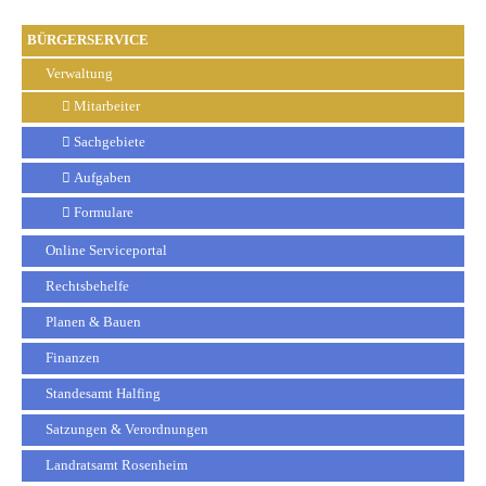
BÜRGERSERVICE
Verwaltung
Mitarbeiter
Sachgebiete
Aufgaben
Formulare
Online Serviceportal
Rechtsbehelfe
Planen & Bauen
Finanzen
Standesamt Halfing
Satzungen & Verordnungen
Landratsamt Rosenheim