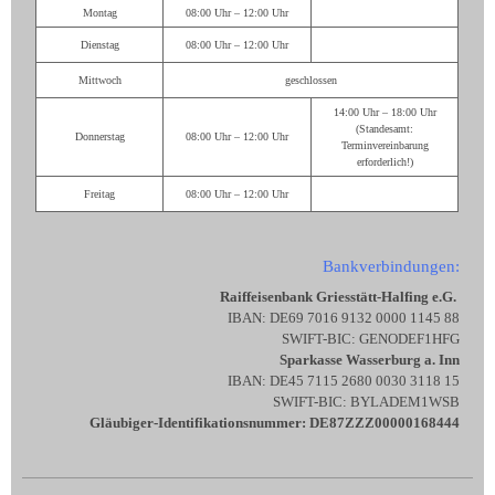
Montag
08:00 Uhr – 12:00 Uhr
Dienstag
08:00 Uhr – 12:00 Uhr
Mittwoch
geschlossen
14:00 Uhr – 18:00 Uhr
(Standesamt:
Donnerstag
08:00 Uhr – 12:00 Uhr
Terminvereinbarung
erforderlich!)
Freitag
08:00 Uhr – 12:00 Uhr
Bankverbindungen:
Raiffeisenbank Griesstätt-Halfing e.G.
IBAN: DE69 7016 9132 0000 1145 88
SWIFT-BIC: GENODEF1HFG
Sparkasse Wasserburg a. Inn
IBAN: DE45 7115 2680 0030 3118 15
SWIFT-BIC: BYLADEM1WSB
Gläubiger-Identifikationsnummer: DE87ZZZ00000168444