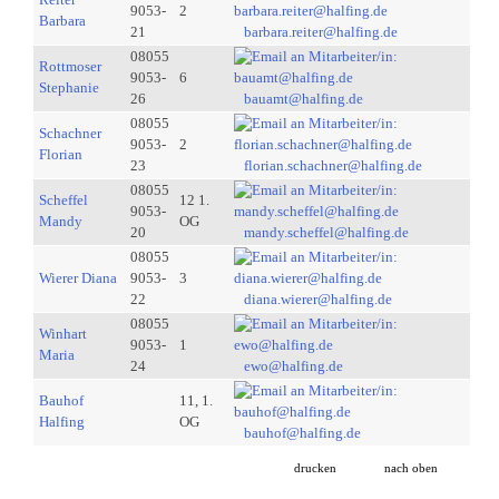
9053-
2
Barbara
21
barbara.reiter@halfing.de
08055
Rottmoser
9053-
6
Stephanie
26
bauamt@halfing.de
08055
Schachner
9053-
2
Florian
23
florian.schachner@halfing.de
08055
Scheffel
12 1.
9053-
Mandy
OG
20
mandy.scheffel@halfing.de
08055
Wierer Diana
9053-
3
22
diana.wierer@halfing.de
08055
Winhart
9053-
1
Maria
24
ewo@halfing.de
Bauhof
11, 1.
Halfing
OG
bauhof@halfing.de
drucken
nach oben