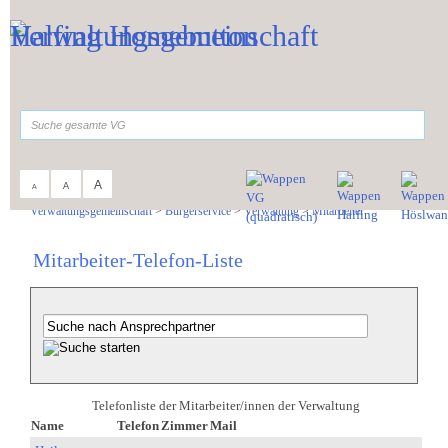
Zum Inhalt
,
zur Navigation
oder
zur Startseite
springen.
suchen
A
A
A
Sie sind hier:
Verwaltungsgemeinschaft
>
Bürgerservice
>
Verwaltung
>
Mitarbeiter
Mitarbeiter-Telefon-Liste
Telefonliste der Mitarbeiter/innen der Verwaltung
Name
Telefon
Zimmer
Mail