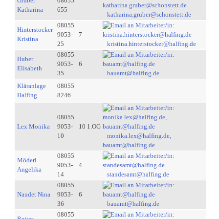
Gruber
08055
Katharina
655
katharina.gruber@schonstett.de
08055
Hinterstocker
9053-
7
Kristina
25
kristina.hinterstocker@halfing.de
08055
Huber
9053-
6
Elisabeth
35
bauamt@halfing.de
Kläranlage
08055
Halfing
8246
08055
Lex Monika
9053-
10 1.OG
10
monika.lex@halfing.de,
bauamt@halfing.de
08055
Möderl
9053-
4
Angelika
14
standesamt@halfing.de
08055
Naudet Nina
9053-
6
36
bauamt@halfing.de
08055
Reiter