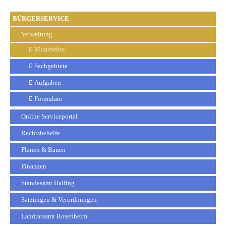
BÜRGERSERVICE
Verwaltung
Mitarbeiter
Sachgebiete
Aufgaben
Formulare
Online Serviceportal
Rechtsbehelfe
Planen & Bauen
Finanzen
Standesamt Halfing
Satzungen & Verordnungen
Landratsamt Rosenheim