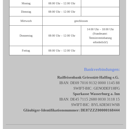
Montag
08:00 Uhr – 12:00 Uhr
Dienstag
08:00 Uhr – 12:00 Uhr
Mittwoch
geschlossen
14:00 Uhr – 18:00 Uhr
(Standesamt:
Donnerstag
08:00 Uhr – 12:00 Uhr
Terminvereinbarung
erforderlich!)
Freitag
08:00 Uhr – 12:00 Uhr
Bankverbindungen:
Raiffeisenbank Griesstätt-Halfing e.G.
IBAN: DE69 7016 9132 0000 1145 88
SWIFT-BIC: GENODEF1HFG
Sparkasse Wasserburg a. Inn
IBAN: DE45 7115 2680 0030 3118 15
SWIFT-BIC: BYLADEM1WSB
Gläubiger-Identifikationsnummer: DE87ZZZ00000168444