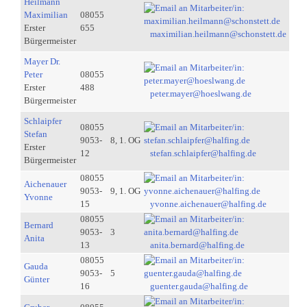
Heilmann
Maximilian
08055
Erster
655
maximilian.heilmann@schonstett.de
Bürgermeister
Mayer Dr.
Peter
08055
Erster
488
peter.mayer@hoeslwang.de
Bürgermeister
Schlaipfer
08055
Stefan
9053-
8, 1. OG
Erster
12
stefan.schlaipfer@halfing.de
Bürgermeister
08055
Aichenauer
9053-
9, 1. OG
Yvonne
15
yvonne.aichenauer@halfing.de
08055
Bernard
9053-
3
Anita
13
anita.bernard@halfing.de
08055
Gauda
9053-
5
Günter
16
guenter.gauda@halfing.de