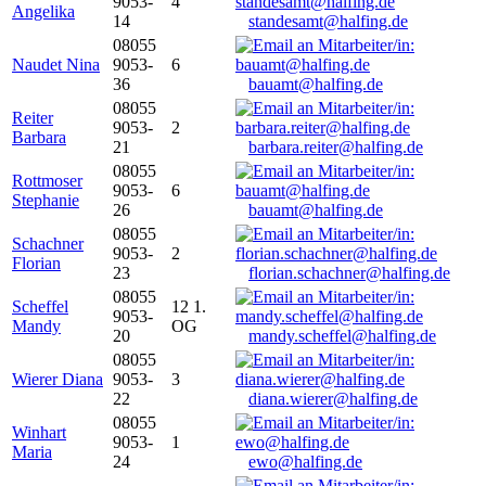
9053-
4
Angelika
14
standesamt@halfing.de
08055
Naudet Nina
9053-
6
36
bauamt@halfing.de
08055
Reiter
9053-
2
Barbara
21
barbara.reiter@halfing.de
08055
Rottmoser
9053-
6
Stephanie
26
bauamt@halfing.de
08055
Schachner
9053-
2
Florian
23
florian.schachner@halfing.de
08055
Scheffel
12 1.
9053-
Mandy
OG
20
mandy.scheffel@halfing.de
08055
Wierer Diana
9053-
3
22
diana.wierer@halfing.de
08055
Winhart
9053-
1
Maria
24
ewo@halfing.de