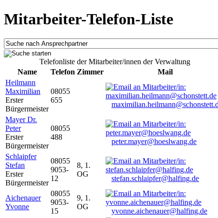
Mitarbeiter-Telefon-Liste
Telefonliste der Mitarbeiter/innen der Verwaltung
Name
Telefon
Zimmer
Mail
Heilmann
Maximilian
08055
Erster
655
maximilian.heilmann@schonstett.
Bürgermeister
Mayer Dr.
Peter
08055
Erster
488
peter.mayer@hoeslwang.de
Bürgermeister
Schlaipfer
08055
Stefan
8, 1.
9053-
Erster
OG
12
stefan.schlaipfer@halfing.de
Bürgermeister
08055
Aichenauer
9, 1.
9053-
Yvonne
OG
15
yvonne.aichenauer@halfing.de