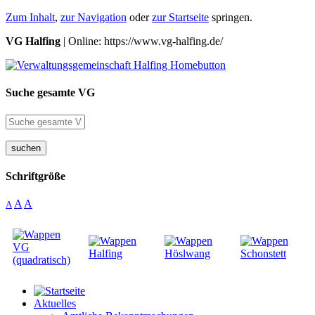
Zum Inhalt
,
zur Navigation
oder
zur Startseite
springen.
VG Halfing
| Online: https://www.vg-halfing.de/
Suche gesamte VG
suchen
Schriftgröße
A
A
A
Aktuelles