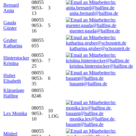
08055
Bernard
9053-
3
Anita
13
anita.bernard@halfing.de
08055
Gauda
9053-
5
Günter
16
guenter.gauda@halfing.de
Gruber
08055
Katharina
655
katharina.gruber@schonstett.de
08055
Hinterstocker
9053-
7
Kristina
25
kristina.hinterstocker@halfing.de
08055
Huber
9053-
6
Elisabeth
35
bauamt@halfing.de
Kläranlage
08055
Halfing
8246
08055
10
Lex Monika
9053-
1.OG
10
monika.lex@halfing.de,
bauamt@halfing.de
08055
Möderl