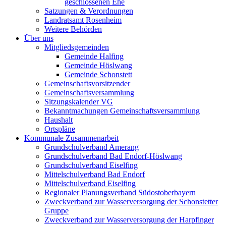
geschlossenen Ehe
Satzungen & Verordnungen
Landratsamt Rosenheim
Weitere Behörden
Über uns
Mitgliedsgemeinden
Gemeinde Halfing
Gemeinde Höslwang
Gemeinde Schonstett
Gemeinschaftsvorsitzender
Gemeinschaftsversammlung
Sitzungskalender VG
Bekanntmachungen Gemeinschaftsversammlung
Haushalt
Ortspläne
Kommunale Zusammenarbeit
Grundschulverband Amerang
Grundschulverband Bad Endorf-Höslwang
Grundschulverband Eiselfing
Mittelschulverband Bad Endorf
Mittelschulverband Eiselfing
Regionaler Planungsverband Südostoberbayern
Zweckverband zur Wasserversorgung der Schonstetter
Gruppe
Zweckverband zur Wasserversorgung der Harpfinger