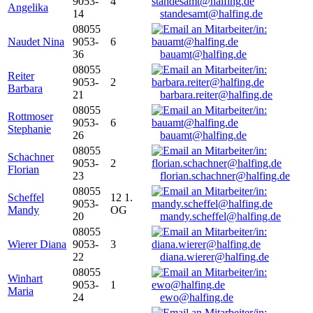
9053-
4
Angelika
14
standesamt@halfing.de
08055
Naudet Nina
9053-
6
36
bauamt@halfing.de
08055
Reiter
9053-
2
Barbara
21
barbara.reiter@halfing.de
08055
Rottmoser
9053-
6
Stephanie
26
bauamt@halfing.de
08055
Schachner
9053-
2
Florian
23
florian.schachner@halfing.de
08055
Scheffel
12 1.
9053-
Mandy
OG
20
mandy.scheffel@halfing.de
08055
Wierer Diana
9053-
3
22
diana.wierer@halfing.de
08055
Winhart
9053-
1
Maria
24
ewo@halfing.de