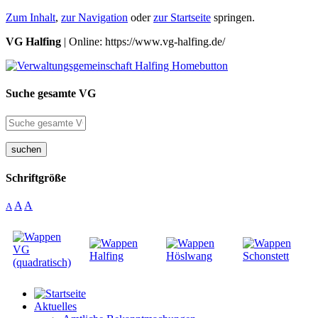
Zum Inhalt
,
zur Navigation
oder
zur Startseite
springen.
VG Halfing
| Online: https://www.vg-halfing.de/
Suche gesamte VG
suchen
Schriftgröße
A
A
A
Aktuelles