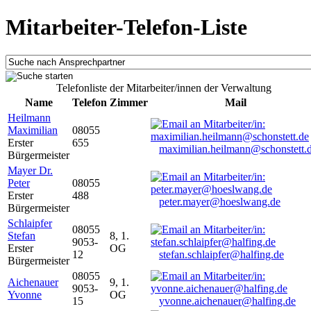
Mitarbeiter-Telefon-Liste
Telefonliste der Mitarbeiter/innen der Verwaltung
Name
Telefon
Zimmer
Mail
Heilmann
Maximilian
08055
Erster
655
maximilian.heilmann@schonstett.
Bürgermeister
Mayer Dr.
Peter
08055
Erster
488
peter.mayer@hoeslwang.de
Bürgermeister
Schlaipfer
08055
Stefan
8, 1.
9053-
Erster
OG
12
stefan.schlaipfer@halfing.de
Bürgermeister
08055
Aichenauer
9, 1.
9053-
Yvonne
OG
15
yvonne.aichenauer@halfing.de