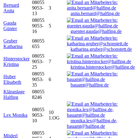
08055
Bernard
9053-
3
Anita
13
anita.bernard@halfing.de
08055
Gauda
9053-
5
Günter
16
guenter.gauda@halfing.de
Gruber
08055
Katharina
655
katharina.gruber@schonstett.de
08055
Hinterstocker
9053-
7
Kristina
25
kristina.hinterstocker@halfing.de
08055
Huber
9053-
6
Elisabeth
35
bauamt@halfing.de
Kläranlage
08055
Halfing
8246
08055
10
Lex Monika
9053-
1.OG
10
monika.lex@halfing.de,
bauamt@halfing.de
08055
Möderl