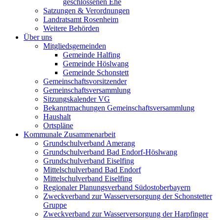
geschlossenen Ehe
Satzungen & Verordnungen
Landratsamt Rosenheim
Weitere Behörden
Über uns
Mitgliedsgemeinden
Gemeinde Halfing
Gemeinde Höslwang
Gemeinde Schonstett
Gemeinschaftsvorsitzender
Gemeinschaftsversammlung
Sitzungskalender VG
Bekanntmachungen Gemeinschaftsversammlung
Haushalt
Ortspläne
Kommunale Zusammenarbeit
Grundschulverband Amerang
Grundschulverband Bad Endorf-Höslwang
Grundschulverband Eiselfing
Mittelschulverband Bad Endorf
Mittelschulverband Eiselfing
Regionaler Planungsverband Südostoberbayern
Zweckverband zur Wasserversorgung der Schonstetter
Gruppe
Zweckverband zur Wasserversorgung der Harpfinger