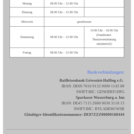
Montag
08:00 Uhr – 12:00 Uhr
Dienstag
08:00 Uhr – 12:00 Uhr
Mittwoch
geschlossen
14:00 Uhr – 18:00 Uhr
(Standesamt:
Donnerstag
08:00 Uhr – 12:00 Uhr
Terminvereinbarung
erforderlich!)
Freitag
08:00 Uhr – 12:00 Uhr
Bankverbindungen:
Raiffeisenbank Griesstätt-Halfing e.G.
IBAN: DE69 7016 9132 0000 1145 88
SWIFT-BIC: GENODEF1HFG
Sparkasse Wasserburg a. Inn
IBAN: DE45 7115 2680 0030 3118 15
SWIFT-BIC: BYLADEM1WSB
Gläubiger-Identifikationsnummer: DE87ZZZ00000168444