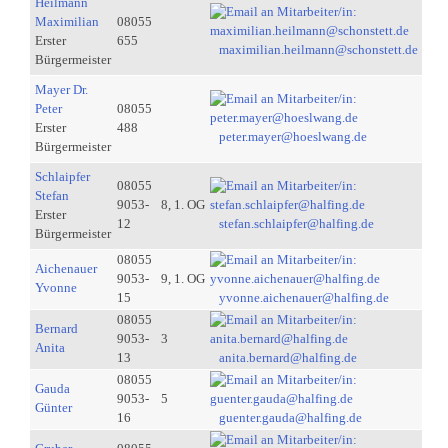
Heilmann
Maximilian
08055
Erster
655
maximilian.heilmann@schonstett.de
Bürgermeister
Mayer Dr.
Peter
08055
Erster
488
peter.mayer@hoeslwang.de
Bürgermeister
Schlaipfer
08055
Stefan
9053-
8, 1. OG
Erster
12
stefan.schlaipfer@halfing.de
Bürgermeister
08055
Aichenauer
9053-
9, 1. OG
Yvonne
15
yvonne.aichenauer@halfing.de
08055
Bernard
9053-
3
Anita
13
anita.bernard@halfing.de
08055
Gauda
9053-
5
Günter
16
guenter.gauda@halfing.de