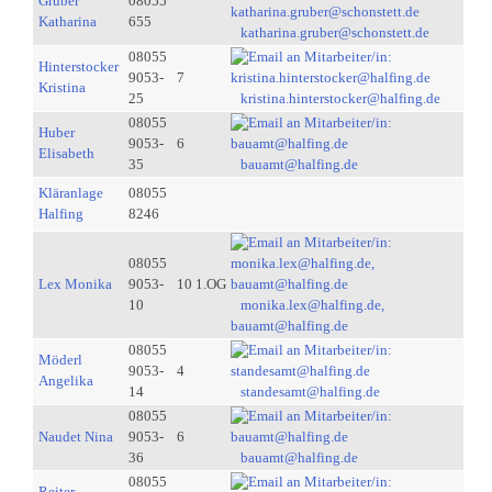
Gruber
08055
Katharina
655
katharina.gruber@schonstett.de
08055
Hinterstocker
9053-
7
Kristina
25
kristina.hinterstocker@halfing.de
08055
Huber
9053-
6
Elisabeth
35
bauamt@halfing.de
Kläranlage
08055
Halfing
8246
08055
Lex Monika
9053-
10 1.OG
10
monika.lex@halfing.de,
bauamt@halfing.de
08055
Möderl
9053-
4
Angelika
14
standesamt@halfing.de
08055
Naudet Nina
9053-
6
36
bauamt@halfing.de
08055
Reiter