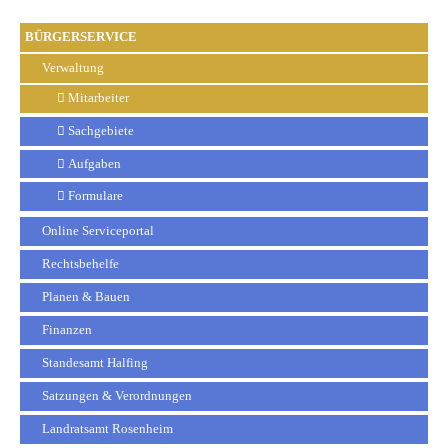
BÜRGERSERVICE
Verwaltung
Mitarbeiter
Sachgebiete
Aufgaben
Formulare
Online Serviceportal
Rechtsbehelfe
Planen & Bauen
Finanzen
Standesamt Halfing
Satzungen & Verordnungen
Landratsamt Rosenheim