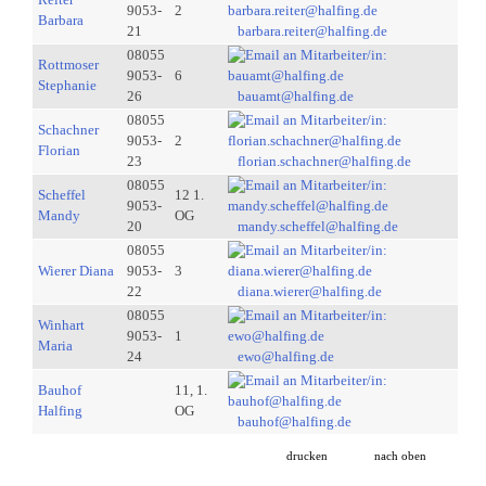
9053-
2
Barbara
21
barbara.reiter@halfing.de
08055
Rottmoser
9053-
6
Stephanie
26
bauamt@halfing.de
08055
Schachner
9053-
2
Florian
23
florian.schachner@halfing.de
08055
Scheffel
12 1.
9053-
Mandy
OG
20
mandy.scheffel@halfing.de
08055
Wierer Diana
9053-
3
22
diana.wierer@halfing.de
08055
Winhart
9053-
1
Maria
24
ewo@halfing.de
Bauhof
11, 1.
Halfing
OG
bauhof@halfing.de
drucken
nach oben