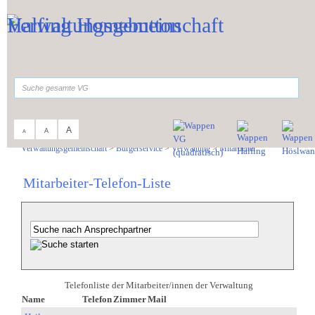
Zum Inhalt
,
zur Navigation
oder
zur Startseite
springen.
suchen
A
A
A
Sie sind hier:
Verwaltungsgemeinschaft
>
Bürgerservice
>
Verwaltung
>
Mitarbeiter
Mitarbeiter-Telefon-Liste
Telefonliste der Mitarbeiter/innen der Verwaltung
Name
Telefon
Zimmer
Mail