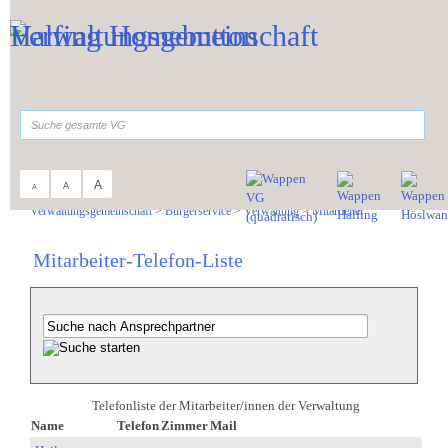
Zum Inhalt
,
zur Navigation
oder
zur Startseite
springen.
suchen
A
A
A
Sie sind hier:
Verwaltungsgemeinschaft
>
Bürgerservice
>
Verwaltung
>
Mitarbeiter
Mitarbeiter-Telefon-Liste
Telefonliste der Mitarbeiter/innen der Verwaltung
Name
Telefon
Zimmer
Mail