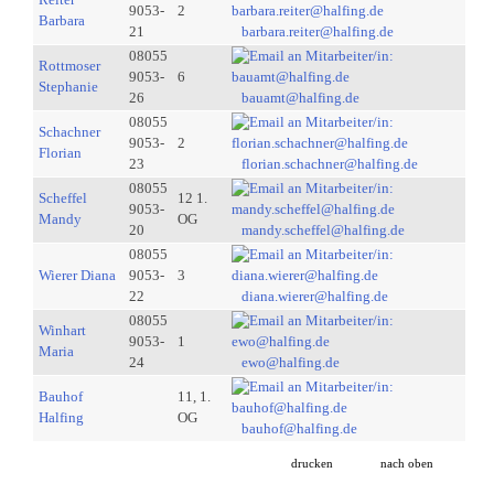
9053-
2
Barbara
21
barbara.reiter@halfing.de
08055
Rottmoser
9053-
6
Stephanie
26
bauamt@halfing.de
08055
Schachner
9053-
2
Florian
23
florian.schachner@halfing.de
08055
Scheffel
12 1.
9053-
Mandy
OG
20
mandy.scheffel@halfing.de
08055
Wierer Diana
9053-
3
22
diana.wierer@halfing.de
08055
Winhart
9053-
1
Maria
24
ewo@halfing.de
Bauhof
11, 1.
Halfing
OG
bauhof@halfing.de
drucken
nach oben