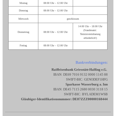
Montag
08:00 Uhr – 12:00 Uhr
Dienstag
08:00 Uhr – 12:00 Uhr
Mittwoch
geschlossen
14:00 Uhr – 18:00 Uhr
(Standesamt:
Donnerstag
08:00 Uhr – 12:00 Uhr
Terminvereinbarung
erforderlich!)
Freitag
08:00 Uhr – 12:00 Uhr
Bankverbindungen:
Raiffeisenbank Griesstätt-Halfing e.G.
IBAN: DE69 7016 9132 0000 1145 88
SWIFT-BIC: GENODEF1HFG
Sparkasse Wasserburg a. Inn
IBAN: DE45 7115 2680 0030 3118 15
SWIFT-BIC: BYLADEM1WSB
Gläubiger-Identifikationsnummer: DE87ZZZ00000168444