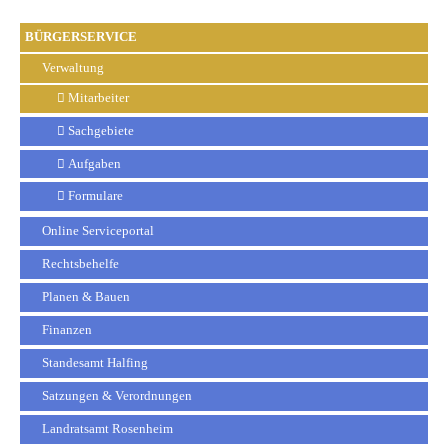
BÜRGERSERVICE
Verwaltung
Mitarbeiter
Sachgebiete
Aufgaben
Formulare
Online Serviceportal
Rechtsbehelfe
Planen & Bauen
Finanzen
Standesamt Halfing
Satzungen & Verordnungen
Landratsamt Rosenheim