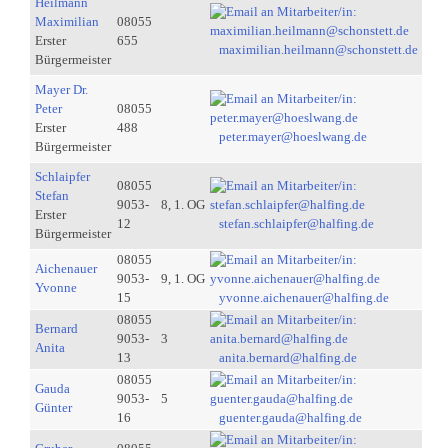
Heilmann
Maximilian
08055
Erster
655
maximilian.heilmann@schonstett.de
Bürgermeister
Mayer Dr.
Peter
08055
Erster
488
peter.mayer@hoeslwang.de
Bürgermeister
Schlaipfer
08055
Stefan
9053-
8, 1. OG
Erster
12
stefan.schlaipfer@halfing.de
Bürgermeister
08055
Aichenauer
9053-
9, 1. OG
Yvonne
15
yvonne.aichenauer@halfing.de
08055
Bernard
9053-
3
Anita
13
anita.bernard@halfing.de
08055
Gauda
9053-
5
Günter
16
guenter.gauda@halfing.de