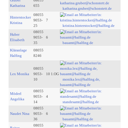
Gruber
08055
Katharina
655
katharina.gruber@schonstett.de
08055
Hinterstocker
9053-
7
Kristina
25
kristina.hinterstocker@halfing.de
08055
Huber
9053-
6
Elisabeth
35
bauamt@halfing.de
Kläranlage
08055
Halfing
8246
08055
Lex Monika
9053-
10 1.OG
10
monika.lex@halfing.de,
bauamt@halfing.de
08055
Möderl
9053-
4
Angelika
14
standesamt@halfing.de
08055
Naudet Nina
9053-
6
36
bauamt@halfing.de
08055
Reiter