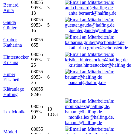
08055
Bernard
9053-
3
Anita
13
anita.bernard@halfing.de
08055
Gauda
9053-
5
Günter
16
guenter.gauda@halfing.de
Gruber
08055
Katharina
655
katharina.gruber@schonstett.de
08055
Hinterstocker
9053-
7
Kristina
25
kristina.hinterstocker@halfing.de
08055
Huber
9053-
6
Elisabeth
35
bauamt@halfing.de
Kläranlage
08055
Halfing
8246
08055
10
Lex Monika
9053-
1.OG
10
monika.lex@halfing.de,
bauamt@halfing.de
08055
Möderl