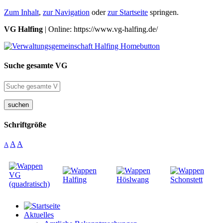
Zum Inhalt
,
zur Navigation
oder
zur Startseite
springen.
VG Halfing
| Online: https://www.vg-halfing.de/
Suche gesamte VG
suchen
Schriftgröße
A
A
A
Aktuelles