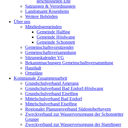
geschlossenen Ehe
Satzungen & Verordnungen
Landratsamt Rosenheim
Weitere Behörden
Über uns
Mitgliedsgemeinden
Gemeinde Halfing
Gemeinde Höslwang
Gemeinde Schonstett
Gemeinschaftsvorsitzender
Gemeinschaftsversammlung
Sitzungskalender VG
Bekanntmachungen Gemeinschaftsversammlung
Haushalt
Ortspläne
Kommunale Zusammenarbeit
Grundschulverband Amerang
Grundschulverband Bad Endorf-Höslwang
Grundschulverband Eiselfing
Mittelschulverband Bad Endorf
Mittelschulverband Eiselfing
Regionaler Planungsverband Südostoberbayern
Zweckverband zur Wasserversorgung der Schonstetter
Gruppe
Zweckverband zur Wasserversorgung der Harpfinger