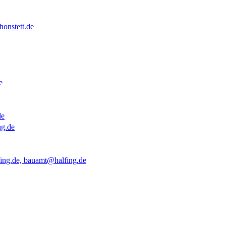
onstett.de
e
de
ng.de
ing.de, bauamt@halfing.de