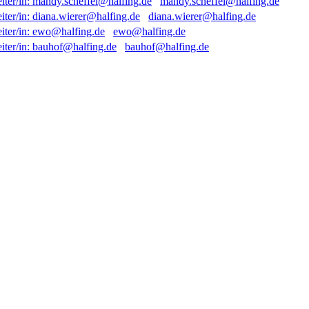
mandy.scheffel@halfing.de
diana.wierer@halfing.de
ewo@halfing.de
bauhof@halfing.de