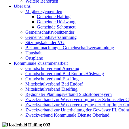
Weitere Behörden
Über uns
Mitgliedsgemeinden
Gemeinde Halfing
Gemeinde Höslwang
Gemeinde Schonstett
Gemeinschaftsvorsitzender
Gemeinschaftsversammlung
Sitzungskalender VG
Bekanntmachungen Gemeinschaftsversammlung
Haushalt
Ortspläne
Kommunale Zusammenarbeit
Grundschulverband Amerang
Grundschulverband Bad Endorf-Höslwang
Grundschulverband Eiselfing
Mittelschulverband Bad Endorf
Mittelschulverband Eiselfing
Regionaler Planungsverband Südostoberbayern
Zweckverband zur Wasserversorgung der Schonstetter 
Zweckverband zur Wasserversorgung der Harpfinger Gr
Zweckverband zur Unterhaltung der Gewässer III. Ordnu
Zweckverband Kommunale Dienste Oberland