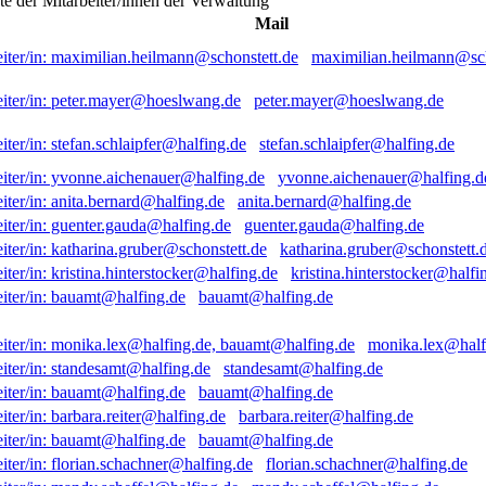
ste der Mitarbeiter/innen der Verwaltung
Mail
maximilian.heilmann@sch
peter.mayer@hoeslwang.de
stefan.schlaipfer@halfing.de
yvonne.aichenauer@halfing.d
anita.bernard@halfing.de
guenter.gauda@halfing.de
katharina.gruber@schonstett.
kristina.hinterstocker@halfi
bauamt@halfing.de
monika.lex@half
standesamt@halfing.de
bauamt@halfing.de
barbara.reiter@halfing.de
bauamt@halfing.de
florian.schachner@halfing.de