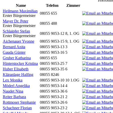
Telefonli
Name
Telefon
Zimmer
Heilmann Maximilian
08055 655
Erster Bürgermeister
Mayer Dr. Peter
08055 488
Erster Bürgermeister
Schlaipfer Stefan
08055 9053-12
8, 1. OG
Erster Bürgermeister
Aichenauer Yvonne
08055 9053-15
9, 1. OG
Bernard Anita
08055 9053-13
3
Gauda Günter
08055 9053-16
5
Gruber Katharina
08055 655
Hinterstocker Kristina
08055 9053-25
7
Huber Elisabeth
08055 9053-35
6
Kläranlage Halfing
08055 8246
Lex Monika
08055 9053-10
10 1.OG
Möderl Angelika
08055 9053-14
4
Naudet Nina
08055 9053-36
6
Reiter Barbara
08055 9053-21
2
Rottmoser Stephanie
08055 9053-26
6
Schachner Florian
08055 9053-23
2