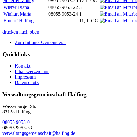
Scheffel Mandy
08055 9053-20
12 1. OG
Wierer Diana
08055 9053-22
3
Winhart Maria
08055 9053-24
1
Bauhof Halfing
11, 1. OG
drucken
nach oben
Zum Intranet Gemeinderat
Quicklinks
Kontakt
Inhaltsverzeichnis
Impressum
Datenschutz
Verwaltungsgemeinschaft Halfing
Wasserburger Str. 1
83128 Halfing
08055 9053-0
08055 9053-33
verwaltungsgemeinschaft@halfing.de