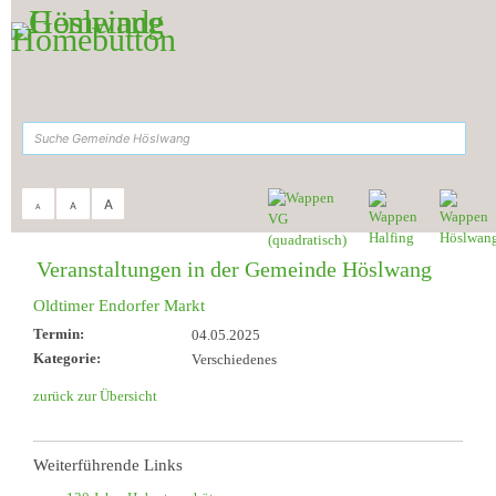
Zum Inhalt
,
zur Navigation
oder
zur Startseite
springen.
suchen
A
A
A
Sie sind hier:
Gemeinde Höslwang
>
Aktuelles & Termine
>
Veranstaltungen
Veranstaltungen in der Gemeinde Höslwang
Oldtimer Endorfer Markt
Termin:
04.05.2025
Kategorie:
Verschiedenes
zurück zur Übersicht
Weiterführende Links