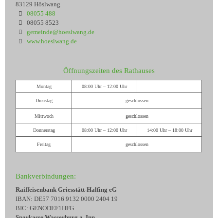
83129 Höslwang
08055 488
08055 8523
gemeinde@hoeslwang.de
www.hoeslwang.de
Öffnungszeiten des Rathauses
Montag
08:00 Uhr – 12:00 Uhr
Dienstag
geschlossen
Mittwoch
geschlossen
Donnerstag
08:00 Uhr – 12:00 Uhr
14:00 Uhr – 18:00 Uhr
Freitag
geschlossen
Bankverbindungen:
Raiffeisenbank Griesstätt-Halfing eG
IBAN: DE57 7016 9132 0000 2404 19
BIC: GENODEF1HFG
Sparkasse Wasserburg a. Inn