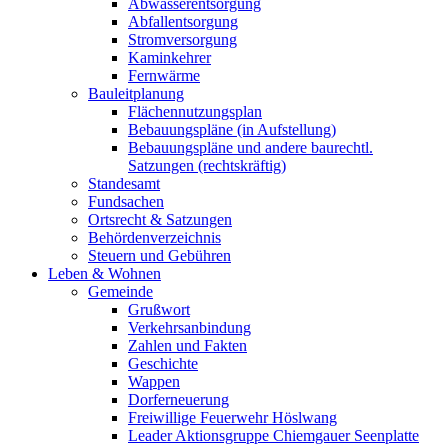
Abwasserentsorgung
Abfallentsorgung
Stromversorgung
Kaminkehrer
Fernwärme
Bauleitplanung
Flächennutzungsplan
Bebauungspläne (in Aufstellung)
Bebauungspläne und andere baurechtl.
Satzungen (rechtskräftig)
Standesamt
Fundsachen
Ortsrecht & Satzungen
Behördenverzeichnis
Steuern und Gebühren
Leben & Wohnen
Gemeinde
Grußwort
Verkehrsanbindung
Zahlen und Fakten
Geschichte
Wappen
Dorferneuerung
Freiwillige Feuerwehr Höslwang
Leader Aktionsgruppe Chiemgauer Seenplatte