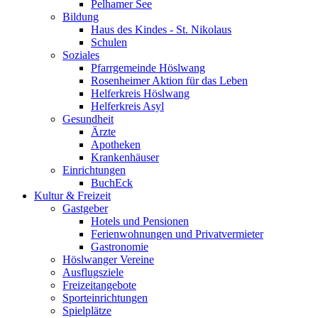
Pelhamer See
Bildung
Haus des Kindes - St. Nikolaus
Schulen
Soziales
Pfarrgemeinde Höslwang
Rosenheimer Aktion für das Leben
Helferkreis Höslwang
Helferkreis Asyl
Gesundheit
Ärzte
Apotheken
Krankenhäuser
Einrichtungen
BuchEck
Kultur & Freizeit
Gastgeber
Hotels und Pensionen
Ferienwohnungen und Privatvermieter
Gastronomie
Höslwanger Vereine
Ausflugsziele
Freizeitangebote
Sporteinrichtungen
Spielplätze