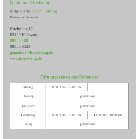
Gemeinde Höslwang
Mitglied der
VGem. Halfing
Rathaus der Gemeinde
Kirchplatz 12
83129 Höslwang
08055 488
08055 8523
gemeinde@hoeslwang.de
www.hoeslwang.de
Öffnungszeiten des Rathauses
Montag
08:00 Uhr – 12:00 Uhr
Dienstag
geschlossen
Mittwoch
geschlossen
Donnerstag
08:00 Uhr – 12:00 Uhr
14:00 Uhr – 18:00 Uhr
Freitag
geschlossen