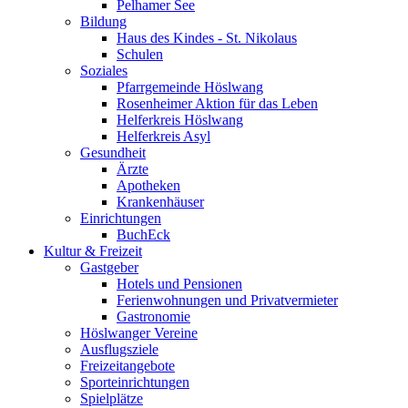
Pelhamer See
Bildung
Haus des Kindes - St. Nikolaus
Schulen
Soziales
Pfarrgemeinde Höslwang
Rosenheimer Aktion für das Leben
Helferkreis Höslwang
Helferkreis Asyl
Gesundheit
Ärzte
Apotheken
Krankenhäuser
Einrichtungen
BuchEck
Kultur & Freizeit
Gastgeber
Hotels und Pensionen
Ferienwohnungen und Privatvermieter
Gastronomie
Höslwanger Vereine
Ausflugsziele
Freizeitangebote
Sporteinrichtungen
Spielplätze