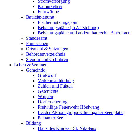
Stromversorgung
Kaminkehrer
Fernwärme
Bauleitplanung
Flächennutzungsplan
Bebauungspläne (in Aufstellung)
Bebauungspläne und andere baurechtl. Satzungen (
Standesamt
Fundsachen
Ortsrecht & Satzungen
Behördenverzeichnis
Steuern und Gebühren
Leben & Wohnen
Gemeinde
Grußwort
Verkehrsanbindung
Zahlen und Fakten
Geschichte
Wappen
Dorferneuerung
Freiwillige Feuerwehr Höslwang
Leader Aktionsgruppe Chiemgauer Seenplatte
Pelhamer See
Bildung
Haus des Kindes - St. Nikolaus