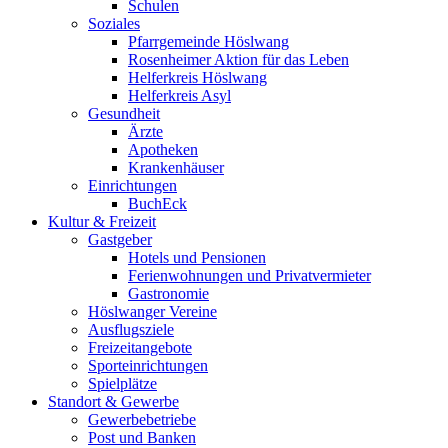
Schulen
Soziales
Pfarrgemeinde Höslwang
Rosenheimer Aktion für das Leben
Helferkreis Höslwang
Helferkreis Asyl
Gesundheit
Ärzte
Apotheken
Krankenhäuser
Einrichtungen
BuchEck
Kultur & Freizeit
Gastgeber
Hotels und Pensionen
Ferienwohnungen und Privatvermieter
Gastronomie
Höslwanger Vereine
Ausflugsziele
Freizeitangebote
Sporteinrichtungen
Spielplätze
Standort & Gewerbe
Gewerbebetriebe
Post und Banken