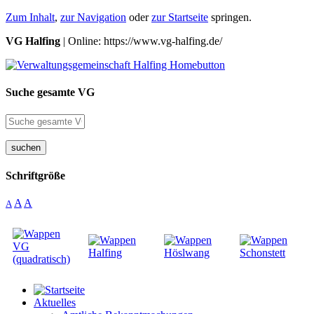
Zum Inhalt
,
zur Navigation
oder
zur Startseite
springen.
VG Halfing
| Online: https://www.vg-halfing.de/
Suche gesamte VG
suchen
Schriftgröße
A
A
A
Aktuelles