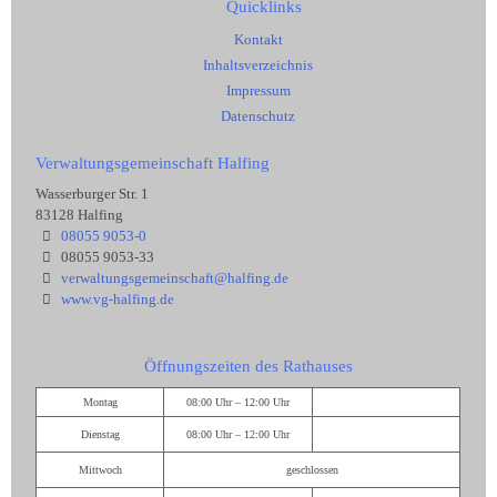
Quicklinks
Kontakt
Inhaltsverzeichnis
Impressum
Datenschutz
Verwaltungsgemeinschaft Halfing
Wasserburger Str. 1
83128 Halfing
08055 9053-0
08055 9053-33
verwaltungsgemeinschaft@halfing.de
www.vg-halfing.de
Öffnungszeiten des Rathauses
Montag
08:00 Uhr – 12:00 Uhr
Dienstag
08:00 Uhr – 12:00 Uhr
Mittwoch
geschlossen