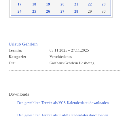
bis:
17
18
19
20
21
22
23
24
25
26
27
28
29
30
reset
Urlaub Gehrlein
Termin:
03.11.2025
–
27.11.2025
Kategorie:
Verschiedenes
Ort:
Gasthaus Gehrlein Höslwang
Downloads
Den gewählten Termin als VCS-Kalenderdatei downloaden
Den gewählten Termin als iCal-Kalenderdatei downloaden