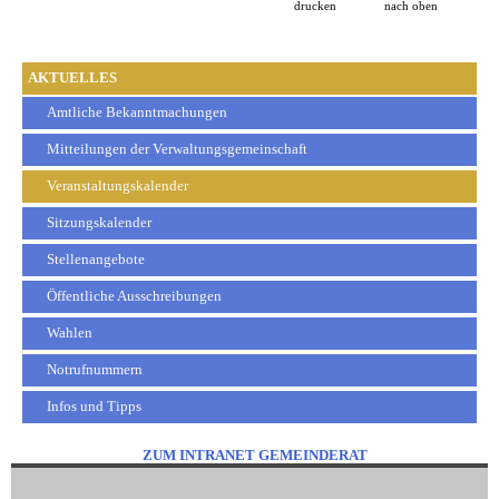
drucken
nach oben
AKTUELLES
Amtliche Bekanntmachungen
Mitteilungen der Verwaltungsgemeinschaft
Veranstaltungskalender
Sitzungskalender
Stellenangebote
Öffentliche Ausschreibungen
Wahlen
Notrufnummern
Infos und Tipps
ZUM INTRANET GEMEINDERAT