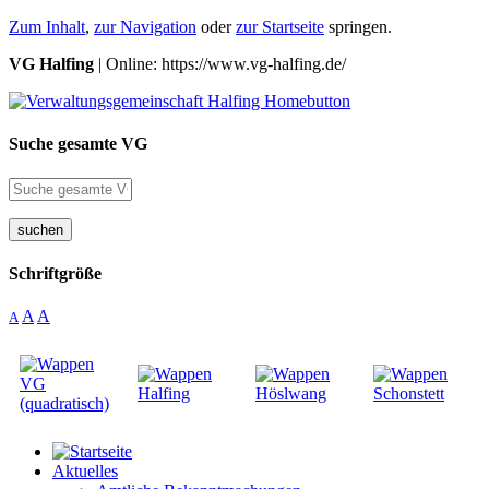
Zum Inhalt
,
zur Navigation
oder
zur Startseite
springen.
VG Halfing
| Online: https://www.vg-halfing.de/
Suche gesamte VG
suchen
Schriftgröße
A
A
A
Aktuelles