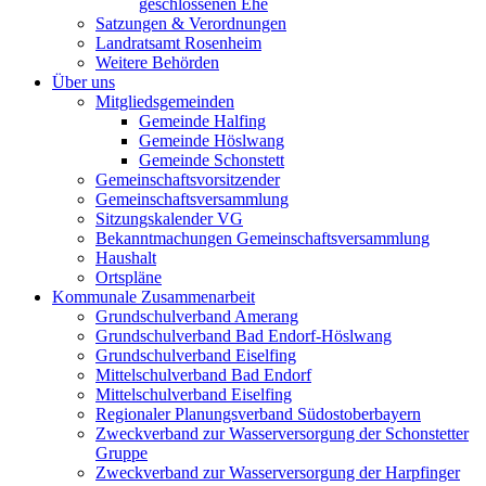
geschlossenen Ehe
Satzungen & Verordnungen
Landratsamt Rosenheim
Weitere Behörden
Über uns
Mitgliedsgemeinden
Gemeinde Halfing
Gemeinde Höslwang
Gemeinde Schonstett
Gemeinschaftsvorsitzender
Gemeinschaftsversammlung
Sitzungskalender VG
Bekanntmachungen Gemeinschaftsversammlung
Haushalt
Ortspläne
Kommunale Zusammenarbeit
Grundschulverband Amerang
Grundschulverband Bad Endorf-Höslwang
Grundschulverband Eiselfing
Mittelschulverband Bad Endorf
Mittelschulverband Eiselfing
Regionaler Planungsverband Südostoberbayern
Zweckverband zur Wasserversorgung der Schonstetter
Gruppe
Zweckverband zur Wasserversorgung der Harpfinger