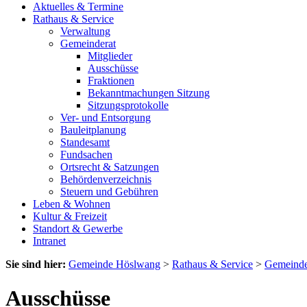
Aktuelles & Termine
Rathaus & Service
Verwaltung
Gemeinderat
Mitglieder
Ausschüsse
Fraktionen
Bekanntmachungen Sitzung
Sitzungsprotokolle
Ver- und Entsorgung
Bauleitplanung
Standesamt
Fundsachen
Ortsrecht & Satzungen
Behördenverzeichnis
Steuern und Gebühren
Leben & Wohnen
Kultur & Freizeit
Standort & Gewerbe
Intranet
Sie sind hier:
Gemeinde Höslwang
>
Rathaus & Service
>
Gemeinde
Ausschüsse