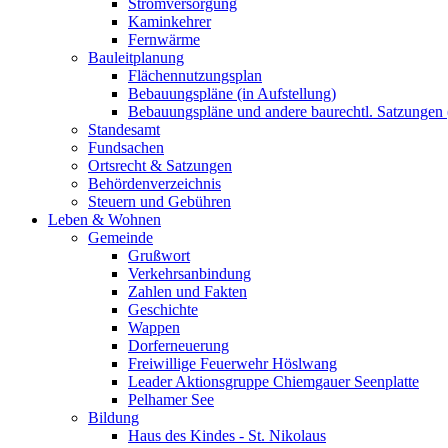
Stromversorgung
Kaminkehrer
Fernwärme
Bauleitplanung
Flächennutzungsplan
Bebauungspläne (in Aufstellung)
Bebauungspläne und andere baurechtl. Satzungen (
Standesamt
Fundsachen
Ortsrecht & Satzungen
Behördenverzeichnis
Steuern und Gebühren
Leben & Wohnen
Gemeinde
Grußwort
Verkehrsanbindung
Zahlen und Fakten
Geschichte
Wappen
Dorferneuerung
Freiwillige Feuerwehr Höslwang
Leader Aktionsgruppe Chiemgauer Seenplatte
Pelhamer See
Bildung
Haus des Kindes - St. Nikolaus