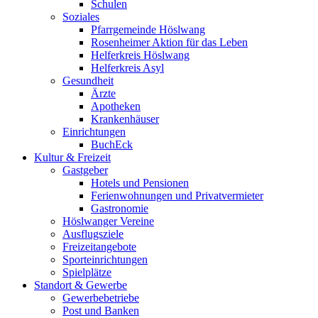
Schulen
Soziales
Pfarrgemeinde Höslwang
Rosenheimer Aktion für das Leben
Helferkreis Höslwang
Helferkreis Asyl
Gesundheit
Ärzte
Apotheken
Krankenhäuser
Einrichtungen
BuchEck
Kultur & Freizeit
Gastgeber
Hotels und Pensionen
Ferienwohnungen und Privatvermieter
Gastronomie
Höslwanger Vereine
Ausflugsziele
Freizeitangebote
Sporteinrichtungen
Spielplätze
Standort & Gewerbe
Gewerbebetriebe
Post und Banken