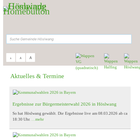
Zum Inhalt
,
zur Navigation
oder
zur Startseite
springen.
suchen
A
A
A
Sie sind hier:
Gemeinde Höslwang
>
Aktuelles & Termine
Aktuelles & Termine
Ergebnisse zur Bürgermeisterwahl 2026 in Höslwang
So hat Höslwang gewählt. Die Ergebnisse live am 08.03.2026 ab ca
18:30 Uhr.
…mehr