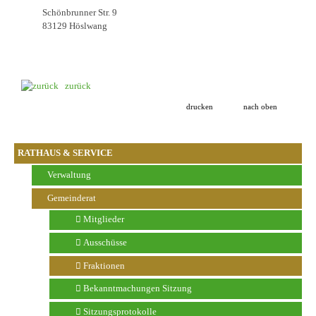
Schönbrunner Str. 9
83129 Höslwang
zurück
drucken
nach oben
RATHAUS & SERVICE
Verwaltung
Gemeinderat
Mitglieder
Ausschüsse
Fraktionen
Bekanntmachungen Sitzung
Sitzungsprotokolle