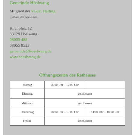
Gemeinde Höslwang
Mitglied der
VGem. Halfing
Rathaus der Gemeinde
Kirchplatz 12
83129 Höslwang
08055 488
08055 8523
gemeinde@hoeslwang.de
www.hoeslwang.de
Öffnungszeiten des Rathauses
Montag
08:00 Uhr – 12:00 Uhr
Dienstag
geschlossen
Mittwoch
geschlossen
Donnerstag
08:00 Uhr – 12:00 Uhr
14:00 Uhr – 18:00 Uhr
Freitag
geschlossen