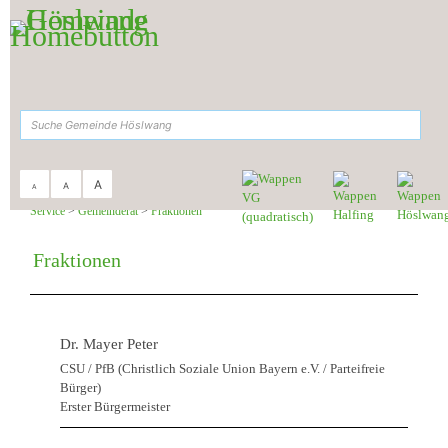
Zum Inhalt
,
zur Navigation
oder
zur Startseite
springen.
suchen
A
A
A
Sie sind hier:
Gemeinde Höslwang
>
Rathaus &
Service
>
Gemeinderat
>
Fraktionen
Fraktionen
Dr. Mayer Peter
CSU / PfB (Christlich Soziale Union Bayern e.V. / Parteifreie
Bürger)
Erster Bürgermeister