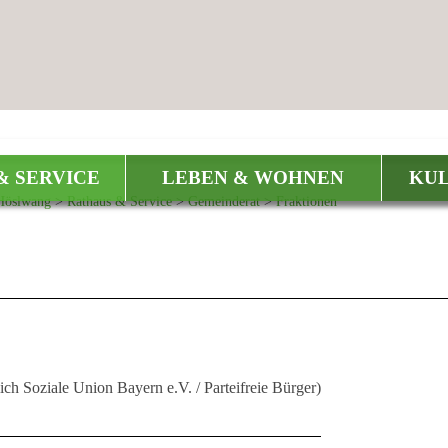
& SERVICE
LEBEN & WOHNEN
KUL
Höslwang
>
Rathaus & Service
>
Gemeinderat
>
Fraktionen
ich Soziale Union Bayern e.V. / Parteifreie Bürger)