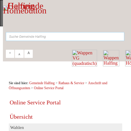
Zum Inhalt
,
zur Navigation
oder
zur Startseite
springen.
query_feld = SELECT satzung_formular from
halfing_formulare LIMIT 0,1
suchen
A
A
A
Sie sind hier:
Gemeinde Halfing
>
Rathaus & Service
>
Anschrift und
Öffnungszeiten
>
Online Service Portal
Online Service Portal
Übersicht
Wahlen