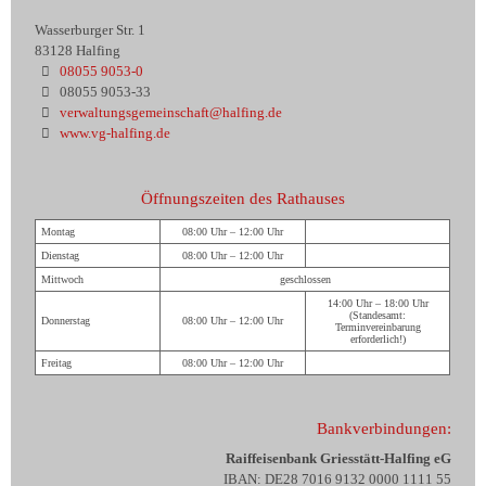
Wasserburger Str. 1
83128 Halfing
08055 9053-0
08055 9053-33
verwaltungsgemeinschaft@halfing.de
www.vg-halfing.de
Öffnungszeiten des Rathauses
Montag
08:00 Uhr – 12:00 Uhr
Dienstag
08:00 Uhr – 12:00 Uhr
Mittwoch
geschlossen
14:00 Uhr – 18:00 Uhr
(Standesamt:
Donnerstag
08:00 Uhr – 12:00 Uhr
Terminvereinbarung
erforderlich!)
Freitag
08:00 Uhr – 12:00 Uhr
Bankverbindungen:
Raiffeisenbank Griesstätt-Halfing eG
IBAN: DE28 7016 9132 0000 1111 55