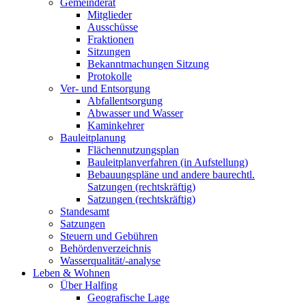
Gemeinderat
Mitglieder
Ausschüsse
Fraktionen
Sitzungen
Bekanntmachungen Sitzung
Protokolle
Ver- und Entsorgung
Abfallentsorgung
Abwasser und Wasser
Kaminkehrer
Bauleitplanung
Flächennutzungsplan
Bauleitplanverfahren (in Aufstellung)
Bebauungspläne und andere baurechtl.
Satzungen (rechtskräftig)
Satzungen (rechtskräftig)
Standesamt
Satzungen
Steuern und Gebühren
Behördenverzeichnis
Wasserqualität/-analyse
Leben & Wohnen
Über Halfing
Geografische Lage