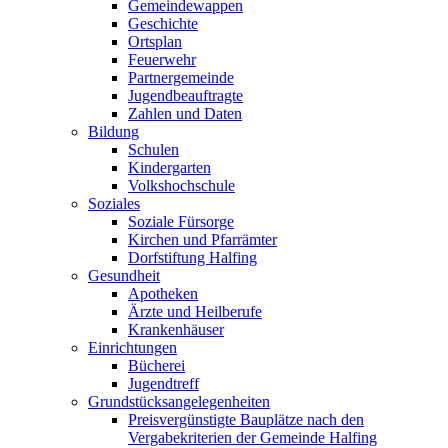
Gemeindewappen
Geschichte
Ortsplan
Feuerwehr
Partnergemeinde
Jugendbeauftragte
Zahlen und Daten
Bildung
Schulen
Kindergarten
Volkshochschule
Soziales
Soziale Fürsorge
Kirchen und Pfarrämter
Dorfstiftung Halfing
Gesundheit
Apotheken
Ärzte und Heilberufe
Krankenhäuser
Einrichtungen
Bücherei
Jugendtreff
Grundstücksangelegenheiten
Preisvergünstigte Bauplätze nach den
Vergabekriterien der Gemeinde Halfing