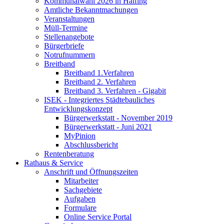
Kommunalwahl 2026 in Halfing
Amtliche Bekanntmachungen
Veranstaltungen
Müll-Termine
Stellenangebote
Bürgerbriefe
Notrufnummern
Breitband
Breitband 1.Verfahren
Breitband 2. Verfahren
Breitband 3. Verfahren - Gigabit
ISEK - Integriertes Städtebauliches
Entwicklungskonzept
Bürgerwerkstatt - November 2019
Bürgerwerkstatt - Juni 2021
MyPinion
Abschlussbericht
Rentenberatung
Rathaus & Service
Anschrift und Öffnungszeiten
Mitarbeiter
Sachgebiete
Aufgaben
Formulare
Online Service Portal