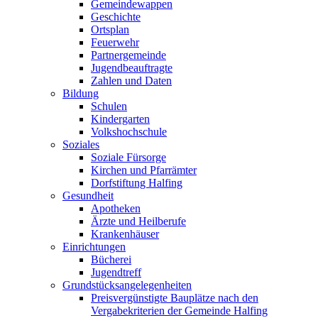
Gemeindewappen
Geschichte
Ortsplan
Feuerwehr
Partnergemeinde
Jugendbeauftragte
Zahlen und Daten
Bildung
Schulen
Kindergarten
Volkshochschule
Soziales
Soziale Fürsorge
Kirchen und Pfarrämter
Dorfstiftung Halfing
Gesundheit
Apotheken
Ärzte und Heilberufe
Krankenhäuser
Einrichtungen
Bücherei
Jugendtreff
Grundstücksangelegenheiten
Preisvergünstigte Bauplätze nach den
Vergabekriterien der Gemeinde Halfing