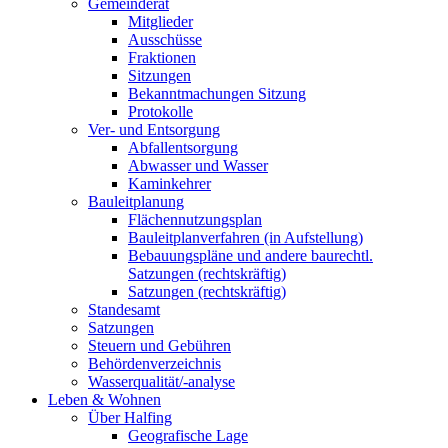
Gemeinderat
Mitglieder
Ausschüsse
Fraktionen
Sitzungen
Bekanntmachungen Sitzung
Protokolle
Ver- und Entsorgung
Abfallentsorgung
Abwasser und Wasser
Kaminkehrer
Bauleitplanung
Flächennutzungsplan
Bauleitplanverfahren (in Aufstellung)
Bebauungspläne und andere baurechtl.
Satzungen (rechtskräftig)
Satzungen (rechtskräftig)
Standesamt
Satzungen
Steuern und Gebühren
Behördenverzeichnis
Wasserqualität/-analyse
Leben & Wohnen
Über Halfing
Geografische Lage