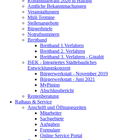
Kommunalwahl 2026 in Halfing
Amtliche Bekanntmachungen
Veranstaltungen
Müll-Termine
Stellenangebote
Bürgerbriefe
Notrufnummern
Breitband
Breitband 1.Verfahren
Breitband 2. Verfahren
Breitband 3. Verfahren - Gigabit
ISEK - Integriertes Städtebauliches
Entwicklungskonzept
Bürgerwerkstatt - November 2019
Bürgerwerkstatt - Juni 2021
MyPinion
Abschlussbericht
Rentenberatung
Rathaus & Service
Anschrift und Öffnungszeiten
Mitarbeiter
Sachgebiete
Aufgaben
Formulare
Online Service Portal